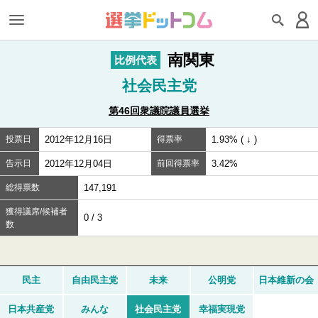
南関東
比例代表
社会民主党
第46回衆議院議員選挙
投票日
2012年12月16日
得票率
1.93% ( ↓ )
告示日
2012年12月04日
前回得票率
3.42%
総得票数
147,191
獲得議席/候補者
0 / 3
数
民主
自由民主党
未来
公明党
日本維新の会
日本共産党
みんな
社会民主党
幸福実現党