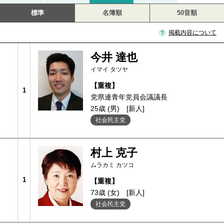
標準
名簿順
50音順
掲載内容について
今井 達也
イマイ タツヤ
【重複】
1
党県連青年党員会議議長
25歳 (男)
[新人]
社会民主党
村上 克子
ムラカミ カツコ
1
【重複】
73歳 (女)
[新人]
社会民主党