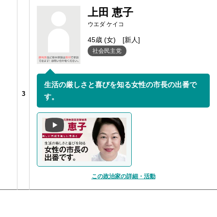
上田 恵子
ウエダ ケイコ
45歳 (女)
[新人]
社会民主党
生活の厳しさと喜びを知る女性の市長の出番で
3
す。
この政治家の詳細・活動