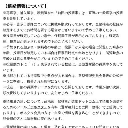
【選挙情報について】
※再選挙、補欠選挙、増員選挙の「前回の投票率」は、直近の一般選挙の投票
率を参照しています。
※公示・告示日以降については掲載を順次行っております。全候補者の登録が
確定するまでにお時間を要する場合がございますので予めご了承ください。
※投票日が確定していない場合、任期満了日が表示されております。確定次
第、投票日が表示されますので予めご了承ください。
※予想される顔ぶれ・候補者の年齢は、投票日が未定の場合は閲覧した時点の
年齢、投票日が確定している場合は投票日時点の年齢となります。閲覧時点の
年齢とは異なる場合がございますので予めご了承ください。
※投票数の下に「（）」表示されている数値は、当該選挙区の得票率を表して
います。
※掲載されている得票数で小数点がある場合は、選挙管理委員会発表の公式デ
ータに準拠し、按分された数字になります。
※現在、一部の得票率データを先行して公開しております。準備が整い次第、
順次反映してまいりますので、あらかじめご了承ください。
※情報量の違いについて：政治家・候補者が選挙ドットコム上で情報を発信す
るためのツール
「ボネクタ」
を有料（選挙種別ごとに同一価格）でご提供して
おります。ボネクタ会員の方はご自身で情報を書き込むことができますので、
非会員の方とは情報量に差があります。
※選挙情報に誤りがあった場合、恐れ入りますが
こちら
よりお問合せくださ