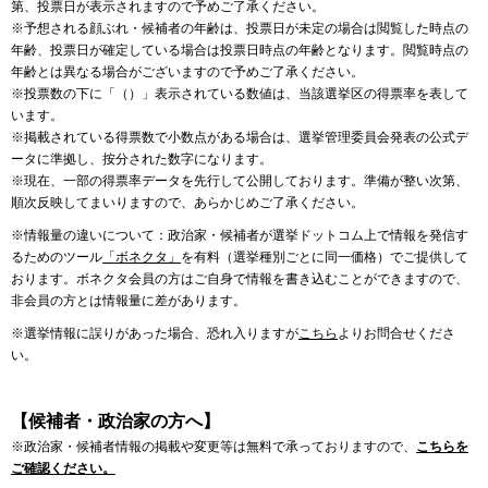
第、投票日が表示されますので予めご了承ください。
※予想される顔ぶれ・候補者の年齢は、投票日が未定の場合は閲覧した時点の
年齢、投票日が確定している場合は投票日時点の年齢となります。閲覧時点の
年齢とは異なる場合がございますので予めご了承ください。
※投票数の下に「（）」表示されている数値は、当該選挙区の得票率を表して
います。
※掲載されている得票数で小数点がある場合は、選挙管理委員会発表の公式デ
ータに準拠し、按分された数字になります。
※現在、一部の得票率データを先行して公開しております。準備が整い次第、
順次反映してまいりますので、あらかじめご了承ください。
※情報量の違いについて：政治家・候補者が選挙ドットコム上で情報を発信す
るためのツール
「ボネクタ」
を有料（選挙種別ごとに同一価格）でご提供して
おります。ボネクタ会員の方はご自身で情報を書き込むことができますので、
非会員の方とは情報量に差があります。
※選挙情報に誤りがあった場合、恐れ入りますが
こちら
よりお問合せくださ
い。
【候補者・政治家の方へ】
※政治家・候補者情報の掲載や変更等は無料で承っておりますので、
こちらを
ご確認ください。