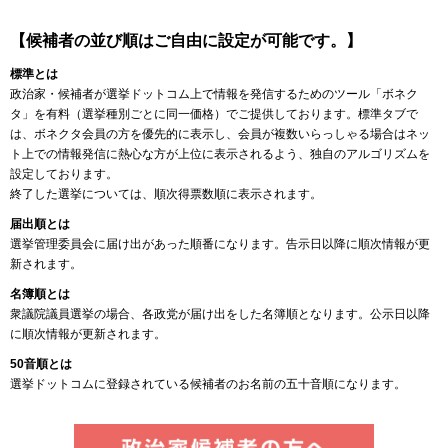
【候補者の並び順はご自由に設定が可能です。】
標準とは
政治家・候補者が選挙ドットコム上で情報を発信するためのツール「ボネク
タ」を有料（選挙種別ごとに同一価格）でご提供しております。標準タブで
は、ボネクタ会員の方を優先的に表示し、会員が複数いらっしゃる場合はネッ
ト上での情報発信に熱心な方が上位に表示されるよう、独自のアルゴリズムを
設定しております。
終了した選挙については、順次得票数順に表示されます。
届出順とは
選挙管理委員会に届け出があった順番になります。告示日以降に順次情報が更
新されます。
名簿順とは
衆議院議員選挙の場合、各政党が届け出をした名簿順となります。公示日以降
に順次情報が更新されます。
50音順とは
選挙ドットコムに登録されている候補者のお名前の五十音順になります。