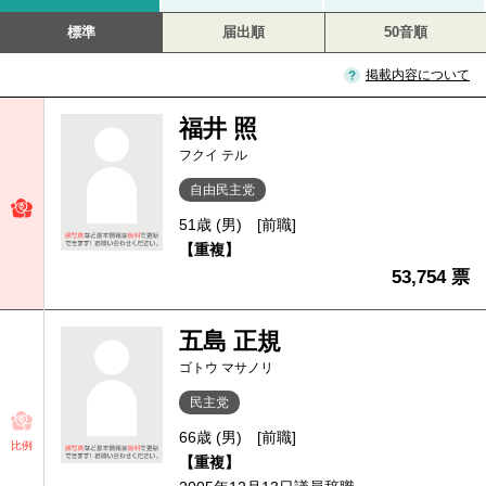
標準
届出順
50音順
掲載内容について
福井 照
フクイ テル
自由民主党
51歳 (男)
[前職]
【重複】
53,754 票
五島 正規
ゴトウ マサノリ
民主党
66歳 (男)
[前職]
比例
【重複】