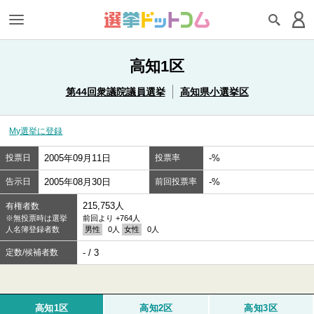
高知1区
第44回衆議院議員選挙
高知県小選挙区
My選挙に登録
投票日
2005年09月11日
投票率
-%
告示日
2005年08月30日
前回投票率
-%
215,753人
有権者数
※無投票時は選挙
前回より +764人
人名簿登録者数
男性
0人
女性
0人
定数/候補者数
- / 3
高知1区
高知2区
高知3区