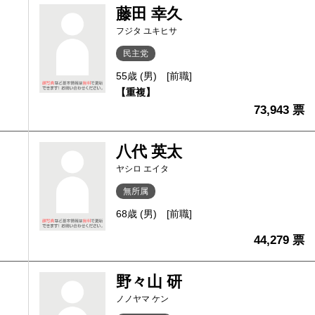
藤田 幸久
フジタ ユキヒサ
民主党
55歳 (男)
[前職]
【重複】
73,943 票
八代 英太
ヤシロ エイタ
無所属
68歳 (男)
[前職]
44,279 票
野々山 研
ノノヤマ ケン