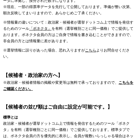
ータに準拠し、按分された数字になります。
※現在、一部の得票率データを先行して公開しております。準備が整い次第、
順次反映してまいりますので、あらかじめご了承ください。
※情報量の違いについて：政治家・候補者が選挙ドットコム上で情報を発信す
るためのツール
「ボネクタ」
を有料（選挙種別ごとに同一価格）でご提供して
おります。ボネクタ会員の方はご自身で情報を書き込むことができますので、
非会員の方とは情報量に差があります。
※選挙情報に誤りがあった場合、恐れ入りますが
こちら
よりお問合せくださ
い。
【候補者・政治家の方へ】
※政治家・候補者情報の掲載や変更等は無料で承っておりますので、
こちらを
ご確認ください。
【候補者の並び順はご自由に設定が可能です。】
標準とは
政治家・候補者が選挙ドットコム上で情報を発信するためのツール「ボネク
タ」を有料（選挙種別ごとに同一価格）でご提供しております。標準タブで
は、ボネクタ会員の方を優先的に表示し、会員が複数いらっしゃる場合はネッ