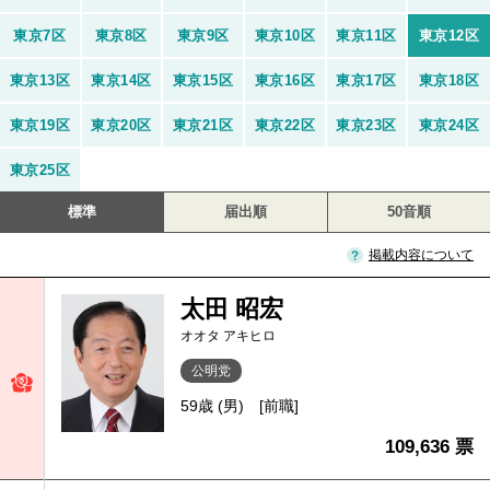
東京7区
東京8区
東京9区
東京10区
東京11区
東京12区
東京13区
東京14区
東京15区
東京16区
東京17区
東京18区
東京19区
東京20区
東京21区
東京22区
東京23区
東京24区
東京25区
標準
届出順
50音順
掲載内容について
太田 昭宏
オオタ アキヒロ
公明党
59歳 (男)
[前職]
109,636 票