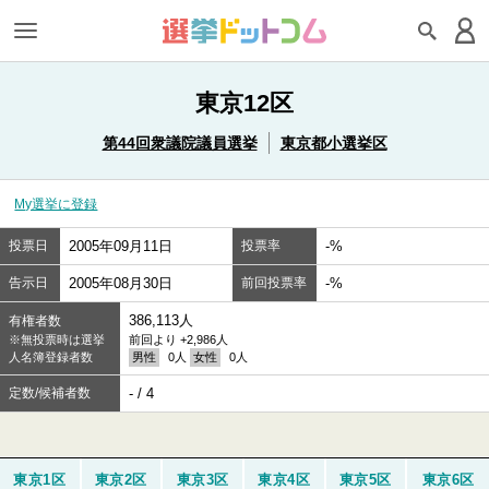
東京12区
第44回衆議院議員選挙
東京都小選挙区
My選挙に登録
投票日
2005年09月11日
投票率
-%
告示日
2005年08月30日
前回投票率
-%
386,113人
有権者数
※無投票時は選挙
前回より +2,986人
人名簿登録者数
男性
0人
女性
0人
定数/候補者数
- / 4
東京1区
東京2区
東京3区
東京4区
東京5区
東京6区