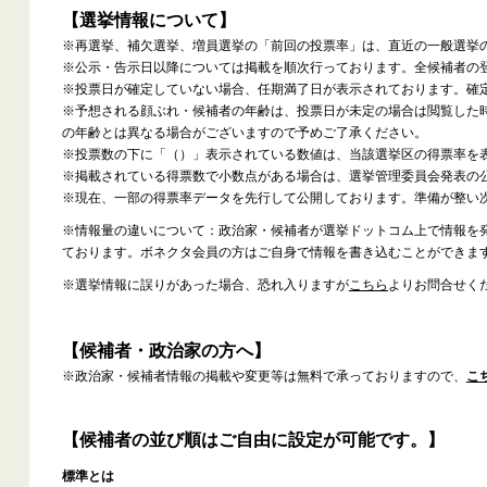
【選挙情報について】
※再選挙、補欠選挙、増員選挙の「前回の投票率」は、直近の一般選挙
※公示・告示日以降については掲載を順次行っております。全候補者の
※投票日が確定していない場合、任期満了日が表示されております。確
※予想される顔ぶれ・候補者の年齢は、投票日が未定の場合は閲覧した
の年齢とは異なる場合がございますので予めご了承ください。
※投票数の下に「（）」表示されている数値は、当該選挙区の得票率を
※掲載されている得票数で小数点がある場合は、選挙管理委員会発表の
※現在、一部の得票率データを先行して公開しております。準備が整い
※情報量の違いについて：政治家・候補者が選挙ドットコム上で情報を
ております。ボネクタ会員の方はご自身で情報を書き込むことができま
※選挙情報に誤りがあった場合、恐れ入りますが
こちら
よりお問合せく
【候補者・政治家の方へ】
※政治家・候補者情報の掲載や変更等は無料で承っておりますので、
こ
【候補者の並び順はご自由に設定が可能です。】
標準とは