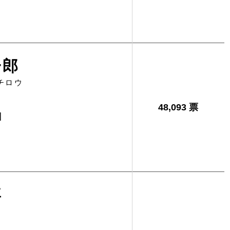
一郎
チロウ
48,093 票
]
喜