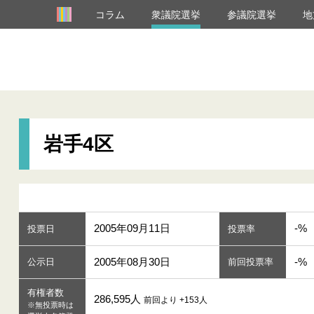
コラム
衆議院選挙
参議院選挙
地
岩手4区
2005年09月11日
-%
投票日
投票率
2005年08月30日
-%
公示日
前回投票率
有権者数
286,595人
前回より +153人
※無投票時は