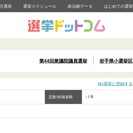
方選挙
選挙スケジュール
政治家データ
はじめての選
第44回衆議院議員選挙
岩手県小選挙区
My選挙に登録する
- / 4
定数/候補者数