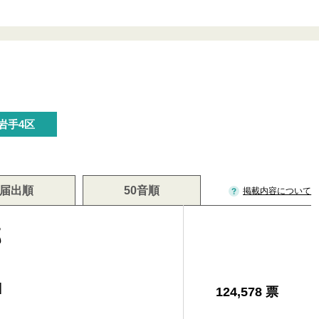
岩手4区
届出順
50音順
掲載内容について
郎
]
124,578 票