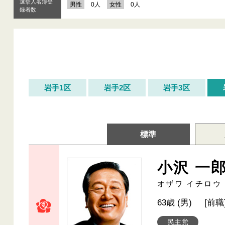
選挙人名簿登
男性
0人
女性
0人
録者数
岩手1区
岩手2区
岩手3区
標準
小沢 一
オザワ イチロウ
63歳 (男)
[前職
民主党