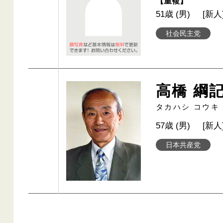
【重複】
51歳 (男)
[新人
社会民主党
高橋 綱
タカハシ コウキ
57歳 (男)
[新人
日本共産党