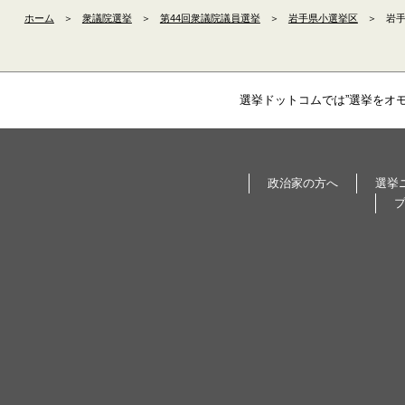
ホーム
＞
衆議院選挙
＞
第44回衆議院議員選挙
＞
岩手県小選挙区
＞
岩手
選挙ドットコムでは”選挙をオ
政治家の方へ
選挙