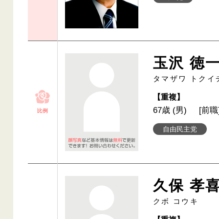
玉沢 徳
タマザワ トクイ
【重複】
67歳 (男)
[前職
比例
自由民主党
久保 孝
クボ コウキ