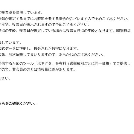
の投票率を参照しています。
登録が確定するまでにお時間を要する場合がございますので予めご了承ください。
定次第、投票日が表示されますので予めご了承ください。
時点の年齢、投票日が確定している場合は投票日時点の年齢となります。閲覧時点
表しています。
公式データに準拠し、按分された数字になります。
次第、順次反映してまいりますので、あらかじめご了承ください。
発信するためのツール
「ボネクタ」
を有料（選挙種別ごとに同一価格）でご提供し
すので、非会員の方とは情報量に差があります。
ださい。
ちらをご確認ください。