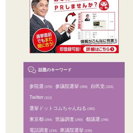
話題のキーワード
参院選
参議院選挙
自民党
(370)
(359)
(333)
Twitter
(313)
選挙ドットコムちゃんねる
(282)
東京都
世論調査
都議選
(264)
(260)
(240)
電話調査
衆議院選挙
(234)
(230)