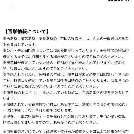
【選挙情報について】
※再選挙、補欠選挙、増員選挙の「前回の投票率」は、直近の一般選挙の投票
率を参照しています。
※公示・告示日以降については掲載を順次行っております。全候補者の登録が
確定するまでにお時間を要する場合がございますので予めご了承ください。
※投票日が確定していない場合、任期満了日が表示されております。確定次
第、投票日が表示されますので予めご了承ください。
※予想される顔ぶれ・候補者の年齢は、投票日が未定の場合は閲覧した時点の
年齢、投票日が確定している場合は投票日時点の年齢となります。閲覧時点の
年齢とは異なる場合がございますので予めご了承ください。
※投票数の下に「（）」表示されている数値は、当該選挙区の得票率を表して
います。
※掲載されている得票数で小数点がある場合は、選挙管理委員会発表の公式デ
ータに準拠し、按分された数字になります。
※現在、一部の得票率データを先行して公開しております。準備が整い次第、
順次反映してまいりますので、あらかじめご了承ください。
※情報量の違いについて：政治家・候補者が選挙ドットコム上で情報を発信す