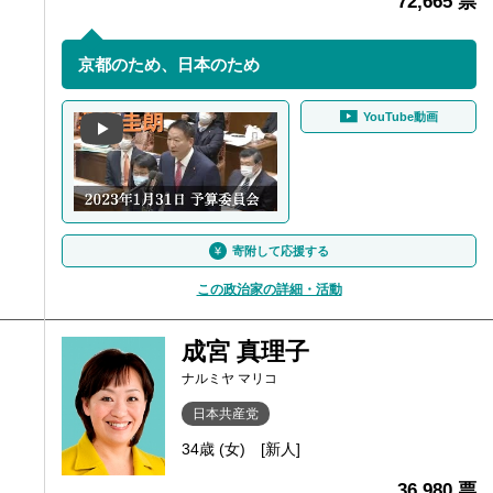
72,665 票
京都のため、日本のため
YouTube動画
寄附して応援する
この政治家の詳細・活動
成宮 真理子
ナルミヤ マリコ
日本共産党
34歳 (女)
[新人]
36,980 票