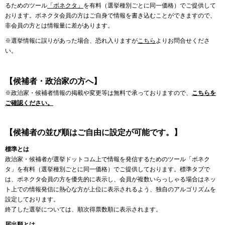
るためのツール
「ボネクタ」
を有料（選挙種別ごとに同一価格）でご提供して
おります。ボネクタ会員の方はご自身で情報を書き込むことができますので、
非会員の方とは情報量に差があります。
※選挙情報に誤りがあった場合、恐れ入りますが
こちら
よりお問合せくださ
い。
【候補者・政治家の方へ】
※政治家・候補者情報の掲載や変更等は無料で承っておりますので、
こちらを
ご確認ください。
【候補者の並び順はご自由に設定が可能です。】
標準とは
政治家・候補者が選挙ドットコム上で情報を発信するためのツール「ボネク
タ」を有料（選挙種別ごとに同一価格）でご提供しております。標準タブで
は、ボネクタ会員の方を優先的に表示し、会員が複数いらっしゃる場合はネッ
ト上での情報発信に熱心な方が上位に表示されるよう、独自のアルゴリズムを
設定しております。
終了した選挙については、順次得票数順に表示されます。
届出順とは