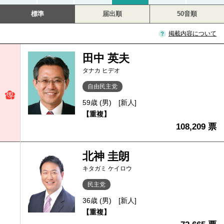
標準
届出順
50音順
掲載内容について
田中 英夫
タナカ ヒデオ
自由民主党
59歳 (男)
[新人]
【重複】
108,209 票
北神 圭朗
キタガミ ケイロウ
民主党
36歳 (男)
[新人]
【重複】