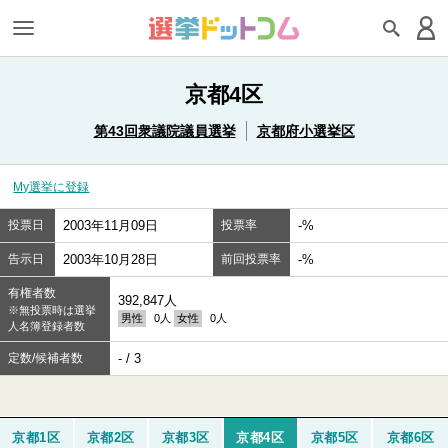
京都4区
第43回衆議院議員選挙
京都府小選挙区
My選挙に登録
投票日
2003年11月09日
投票率
-%
告示日
2003年10月28日
前回投票率
-%
有権者数
392,847人
※無投票時は選挙
男性
0人
女性
0人
人名簿登録者数
定数/候補者数
- / 3
京都1区
京都2区
京都3区
京都4区
京都5区
京都6区