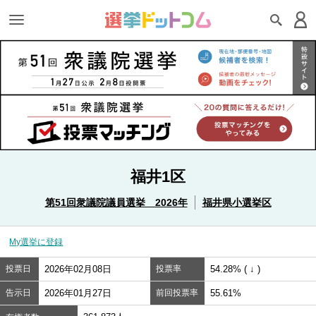
福井1区
第51回衆議院議員選挙 2026年
福井県小選挙区
My選挙に登録
投票日
2026年02月08日
投票率
54.28% ( ↓ )
告示日
2026年01月27日
前回投票率
55.61%