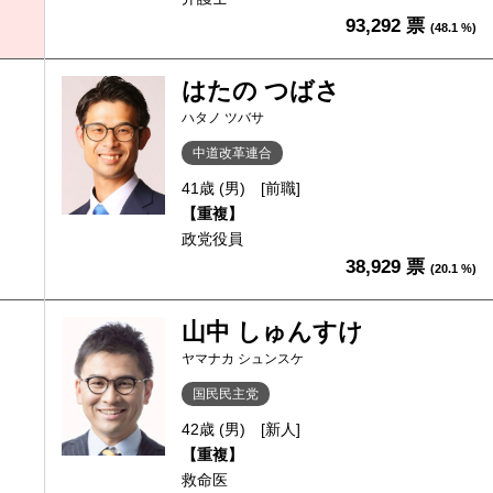
93,292 票
(48.1 %)
はたの つばさ
ハタノ ツバサ
中道改革連合
41歳 (男)
[前職]
【重複】
政党役員
38,929 票
(20.1 %)
山中 しゅんすけ
ヤマナカ シュンスケ
国民民主党
42歳 (男)
[新人]
【重複】
救命医