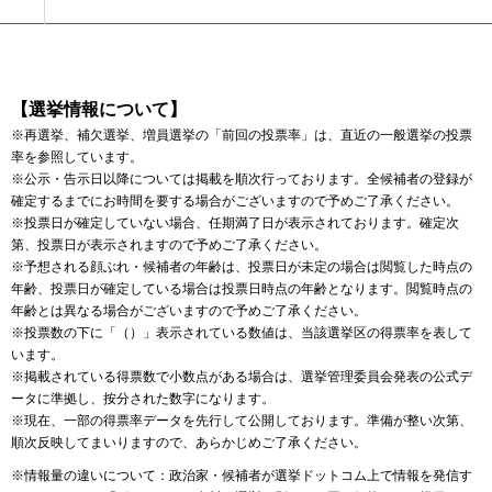
【選挙情報について】
※再選挙、補欠選挙、増員選挙の「前回の投票率」は、直近の一般選挙の投票
率を参照しています。
※公示・告示日以降については掲載を順次行っております。全候補者の登録が
確定するまでにお時間を要する場合がございますので予めご了承ください。
※投票日が確定していない場合、任期満了日が表示されております。確定次
第、投票日が表示されますので予めご了承ください。
※予想される顔ぶれ・候補者の年齢は、投票日が未定の場合は閲覧した時点の
年齢、投票日が確定している場合は投票日時点の年齢となります。閲覧時点の
年齢とは異なる場合がございますので予めご了承ください。
※投票数の下に「（）」表示されている数値は、当該選挙区の得票率を表して
います。
※掲載されている得票数で小数点がある場合は、選挙管理委員会発表の公式デ
ータに準拠し、按分された数字になります。
※現在、一部の得票率データを先行して公開しております。準備が整い次第、
順次反映してまいりますので、あらかじめご了承ください。
※情報量の違いについて：政治家・候補者が選挙ドットコム上で情報を発信す