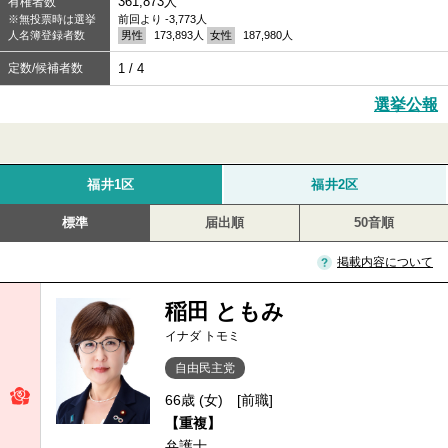
361,873人
有権者数
※無投票時は選挙
前回より -3,773人
人名簿登録者数
男性
173,893人
女性
187,980人
定数/候補者数
1 / 4
選挙公報
福井1区
福井2区
標準
届出順
50音順
掲載内容について
稲田 ともみ
イナダ トモミ
自由民主党
66歳 (女)
[前職]
【重複】
弁護士