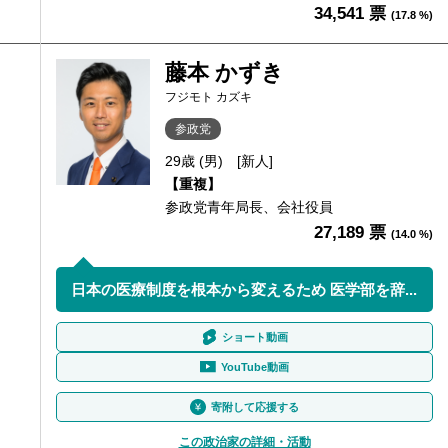
34,541 票
(17.8 %)
藤本 かずき
フジモト カズキ
参政党
29歳 (男)
[新人]
【重複】
参政党青年局長、会社役員
27,189 票
(14.0 %)
日本の医療制度を根本から変えるため 医学部を辞...
ショート動画
YouTube動画
寄附して応援する
この政治家の詳細・活動