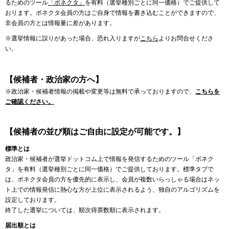
るためのツール
「ボネクタ」
を有料（選挙種別ごとに同一価格）でご提供して
おります。ボネクタ会員の方はご自身で情報を書き込むことができますので、
非会員の方とは情報量に差があります。
※選挙情報に誤りがあった場合、恐れ入りますが
こちら
よりお問合せくださ
い。
【候補者・政治家の方へ】
※政治家・候補者情報の掲載や変更等は無料で承っておりますので、
こちらを
ご確認ください。
【候補者の並び順はご自由に設定が可能です。】
標準とは
政治家・候補者が選挙ドットコム上で情報を発信するためのツール「ボネク
タ」を有料（選挙種別ごとに同一価格）でご提供しております。標準タブで
は、ボネクタ会員の方を優先的に表示し、会員が複数いらっしゃる場合はネッ
ト上での情報発信に熱心な方が上位に表示されるよう、独自のアルゴリズムを
設定しております。
終了した選挙については、順次得票数順に表示されます。
届出順とは