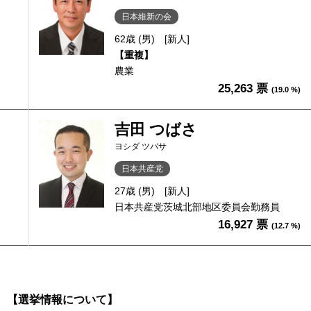
日本維新の会
62歳 (男)
[新人]
【重複】
農業
25,263 票
(19.0 %)
吉田 つばさ
ヨシダ ツバサ
日本共産党
27歳 (男)
[新人]
日本共産党茨城北部地区委員会勤務員
16,927 票
(12.7 %)
【選挙情報について】