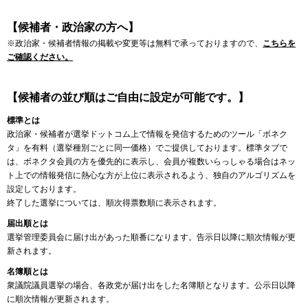
【候補者・政治家の方へ】
※政治家・候補者情報の掲載や変更等は無料で承っておりますので、
こちらを
ご確認ください。
【候補者の並び順はご自由に設定が可能です。】
標準とは
政治家・候補者が選挙ドットコム上で情報を発信するためのツール「ボネク
タ」を有料（選挙種別ごとに同一価格）でご提供しております。標準タブで
は、ボネクタ会員の方を優先的に表示し、会員が複数いらっしゃる場合はネッ
ト上での情報発信に熱心な方が上位に表示されるよう、独自のアルゴリズムを
設定しております。
終了した選挙については、順次得票数順に表示されます。
届出順とは
選挙管理委員会に届け出があった順番になります。告示日以降に順次情報が更
新されます。
名簿順とは
衆議院議員選挙の場合、各政党が届け出をした名簿順となります。公示日以降
に順次情報が更新されます。