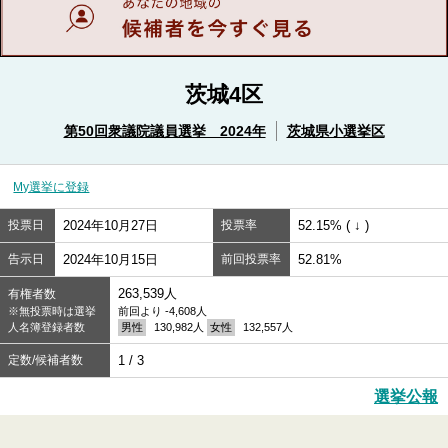
茨城4区
第50回衆議院議員選挙 2024年
茨城県小選挙区
My選挙に登録
投票日
2024年10月27日
投票率
52.15% ( ↓ )
告示日
2024年10月15日
前回投票率
52.81%
263,539人
有権者数
※無投票時は選挙
前回より -4,608人
人名簿登録者数
男性
130,982人
女性
132,557人
定数/候補者数
1 / 3
選挙公報