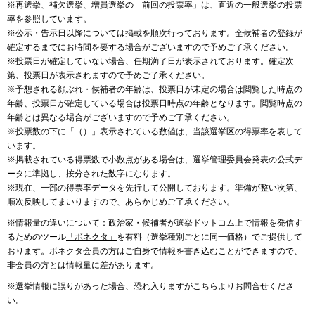
※再選挙、補欠選挙、増員選挙の「前回の投票率」は、直近の一般選挙の投票
率を参照しています。
※公示・告示日以降については掲載を順次行っております。全候補者の登録が
確定するまでにお時間を要する場合がございますので予めご了承ください。
※投票日が確定していない場合、任期満了日が表示されております。確定次
第、投票日が表示されますので予めご了承ください。
※予想される顔ぶれ・候補者の年齢は、投票日が未定の場合は閲覧した時点の
年齢、投票日が確定している場合は投票日時点の年齢となります。閲覧時点の
年齢とは異なる場合がございますので予めご了承ください。
※投票数の下に「（）」表示されている数値は、当該選挙区の得票率を表して
います。
※掲載されている得票数で小数点がある場合は、選挙管理委員会発表の公式デ
ータに準拠し、按分された数字になります。
※現在、一部の得票率データを先行して公開しております。準備が整い次第、
順次反映してまいりますので、あらかじめご了承ください。
※情報量の違いについて：政治家・候補者が選挙ドットコム上で情報を発信す
るためのツール
「ボネクタ」
を有料（選挙種別ごとに同一価格）でご提供して
おります。ボネクタ会員の方はご自身で情報を書き込むことができますので、
非会員の方とは情報量に差があります。
※選挙情報に誤りがあった場合、恐れ入りますが
こちら
よりお問合せくださ
い。