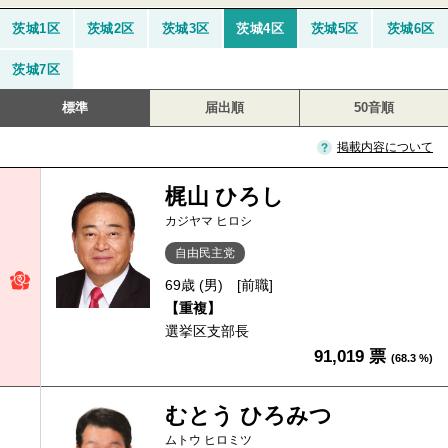
茨城1区
茨城2区
茨城3区
茨城4区
茨城5区
茨城6区
茨城7区
標準
届出順
50音順
掲載内容について
梶山 ひろし
カジヤマ ヒロシ
自由民主党
69歳 (男)
[前職]
【重複】
選挙区支部長
91,019 票
(68.3 %)
むとう ひろみつ
ムトウ ヒロミツ