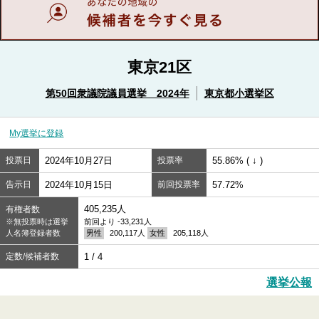
東京21区
第50回衆議院議員選挙 2024年
東京都小選挙区
My選挙に登録
投票日
2024年10月27日
投票率
55.86% ( ↓ )
告示日
2024年10月15日
前回投票率
57.72%
405,235人
有権者数
※無投票時は選挙
前回より -33,231人
人名簿登録者数
男性
200,117人
女性
205,118人
定数/候補者数
1 / 4
選挙公報