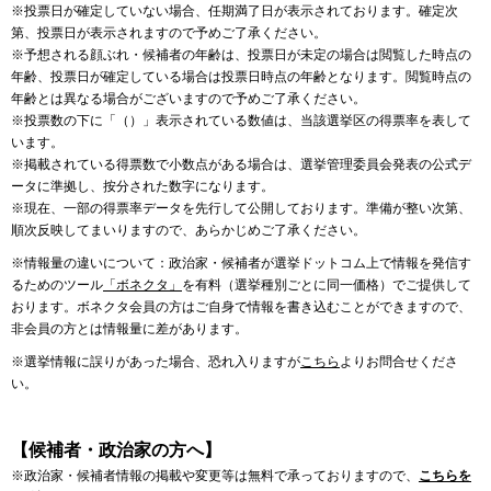
※投票日が確定していない場合、任期満了日が表示されております。確定次
第、投票日が表示されますので予めご了承ください。
※予想される顔ぶれ・候補者の年齢は、投票日が未定の場合は閲覧した時点の
年齢、投票日が確定している場合は投票日時点の年齢となります。閲覧時点の
年齢とは異なる場合がございますので予めご了承ください。
※投票数の下に「（）」表示されている数値は、当該選挙区の得票率を表して
います。
※掲載されている得票数で小数点がある場合は、選挙管理委員会発表の公式デ
ータに準拠し、按分された数字になります。
※現在、一部の得票率データを先行して公開しております。準備が整い次第、
順次反映してまいりますので、あらかじめご了承ください。
※情報量の違いについて：政治家・候補者が選挙ドットコム上で情報を発信す
るためのツール
「ボネクタ」
を有料（選挙種別ごとに同一価格）でご提供して
おります。ボネクタ会員の方はご自身で情報を書き込むことができますので、
非会員の方とは情報量に差があります。
※選挙情報に誤りがあった場合、恐れ入りますが
こちら
よりお問合せくださ
い。
【候補者・政治家の方へ】
※政治家・候補者情報の掲載や変更等は無料で承っておりますので、
こちらを