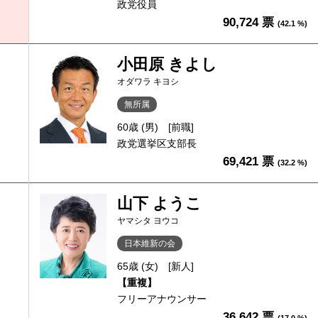
政党役員
90,724 票
(42.1 %)
小田原 きよし
オダワラ キヨシ
無所属
60歳 (男)
[前職]
政党選挙区支部長
69,421 票
(32.2 %)
山下 ようこ
ヤマシタ ヨウコ
日本維新の会
65歳 (女)
[新人]
【重複】
フリーアナウンサー
36,642 票
(17.0 %)