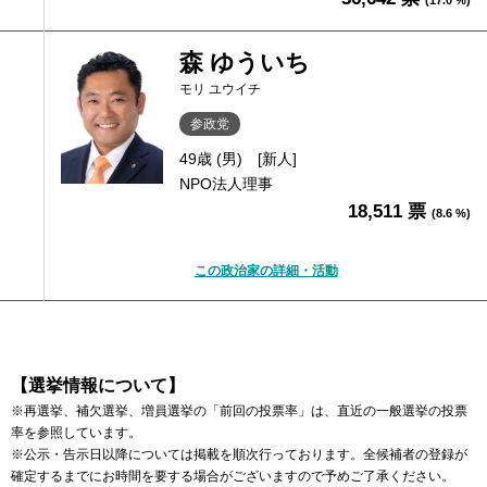
森 ゆういち
モリ ユウイチ
参政党
49歳 (男)
[新人]
NPO法人理事
18,511 票
(8.6 %)
この政治家の詳細・活動
【選挙情報について】
※再選挙、補欠選挙、増員選挙の「前回の投票率」は、直近の一般選挙の投票
率を参照しています。
※公示・告示日以降については掲載を順次行っております。全候補者の登録が
確定するまでにお時間を要する場合がございますので予めご了承ください。