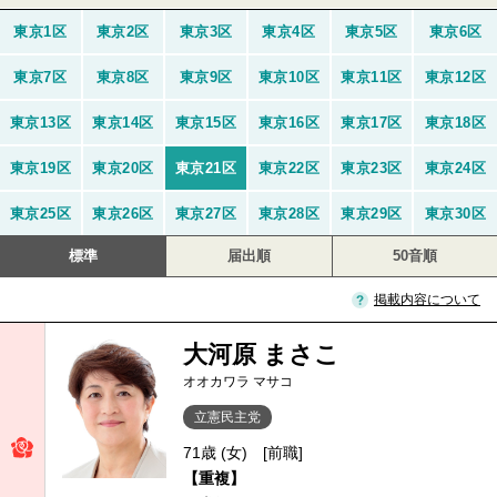
東京1区
東京2区
東京3区
東京4区
東京5区
東京6区
東京7区
東京8区
東京9区
東京10区
東京11区
東京12区
東京13区
東京14区
東京15区
東京16区
東京17区
東京18区
東京19区
東京20区
東京21区
東京22区
東京23区
東京24区
東京25区
東京26区
東京27区
東京28区
東京29区
東京30区
標準
届出順
50音順
掲載内容について
大河原 まさこ
オオカワラ マサコ
立憲民主党
71歳 (女)
[前職]
【重複】