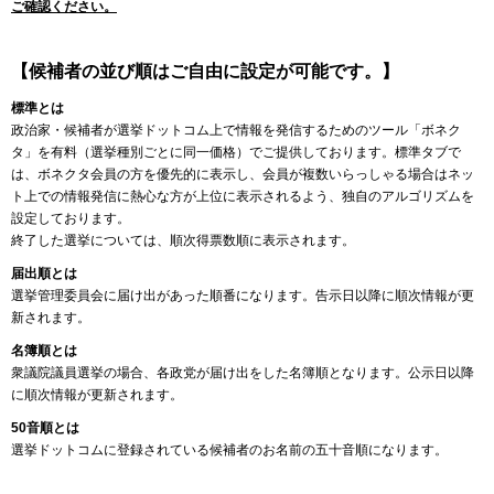
ご確認ください。
【候補者の並び順はご自由に設定が可能です。】
標準とは
政治家・候補者が選挙ドットコム上で情報を発信するためのツール「ボネク
タ」を有料（選挙種別ごとに同一価格）でご提供しております。標準タブで
は、ボネクタ会員の方を優先的に表示し、会員が複数いらっしゃる場合はネッ
ト上での情報発信に熱心な方が上位に表示されるよう、独自のアルゴリズムを
設定しております。
終了した選挙については、順次得票数順に表示されます。
届出順とは
選挙管理委員会に届け出があった順番になります。告示日以降に順次情報が更
新されます。
名簿順とは
衆議院議員選挙の場合、各政党が届け出をした名簿順となります。公示日以降
に順次情報が更新されます。
50音順とは
選挙ドットコムに登録されている候補者のお名前の五十音順になります。