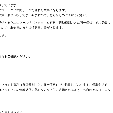
表しています。
公式データに準拠し、按分された数字になります。
次第、順次反映してまいりますので、あらかじめご了承ください。
発信するためのツール
「ボネクタ」
を有料（選挙種別ごとに同一価格）でご提供し
すので、非会員の方とは情報量に差があります。
ださい。
ちらをご確認ください。
ネクタ」を有料（選挙種別ごとに同一価格）でご提供しております。標準タブで
はネット上での情報発信に熱心な方が上位に表示されるよう、独自のアルゴリズム
報が更新されます。