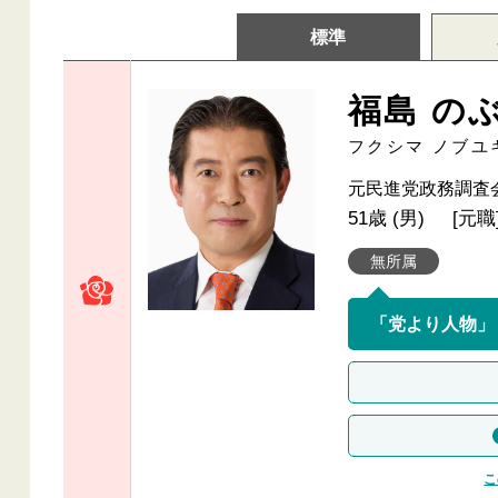
標準
福島 の
フクシマ ノブユ
元民進党政務調査
51歳 (男)
[元職
無所属
こ