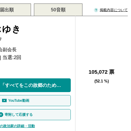
届出順
50音順
掲載内容について
ぶゆき
キ
会副会長
] 当選:2回
105,072 票
(52.1 %)
「党より人物」 「すべてをこの故郷のために」
YouTube動画
寄附して応援する
の政治家の詳細・活動