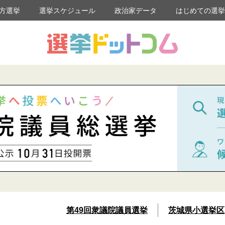
方選挙
選挙スケジュール
政治家データ
はじめての選
第49回衆議院議員選挙
茨城県小選挙区