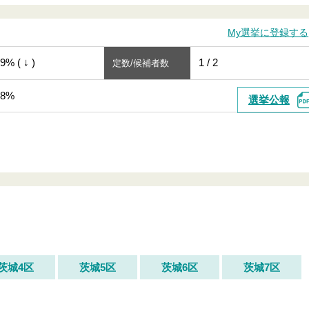
My選挙に登録する
9% ( ↓ )
1 / 2
定数/候補者数
78%
選挙公報
茨城4区
茨城5区
茨城6区
茨城7区