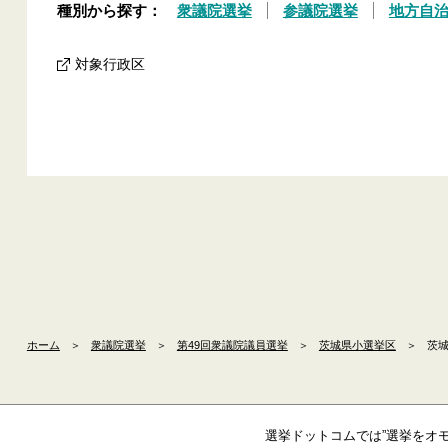
種別から探す：
衆議院選挙
参議院選挙
地方自
対象行政区
ホーム
＞
衆議院選挙
＞
第49回衆議院議員選挙
＞
茨城県小選挙区
＞
茨城
選挙ドットコムでは”選挙をオ