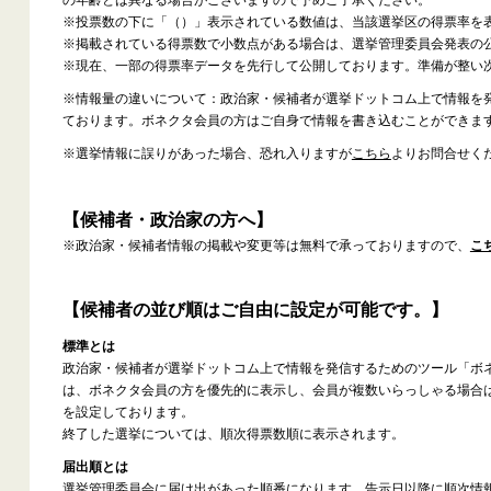
※投票数の下に「（）」表示されている数値は、当該選挙区の得票率を
※掲載されている得票数で小数点がある場合は、選挙管理委員会発表の
※現在、一部の得票率データを先行して公開しております。準備が整い
※情報量の違いについて：政治家・候補者が選挙ドットコム上で情報を
ております。ボネクタ会員の方はご自身で情報を書き込むことができま
※選挙情報に誤りがあった場合、恐れ入りますが
こちら
よりお問合せく
【候補者・政治家の方へ】
※政治家・候補者情報の掲載や変更等は無料で承っておりますので、
こ
【候補者の並び順はご自由に設定が可能です。】
標準とは
政治家・候補者が選挙ドットコム上で情報を発信するためのツール「ボ
は、ボネクタ会員の方を優先的に表示し、会員が複数いらっしゃる場合
を設定しております。
終了した選挙については、順次得票数順に表示されます。
届出順とは
選挙管理委員会に届け出があった順番になります。告示日以降に順次情