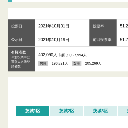
2021年10月31日
51.2
投票日
投票率
2021年10月19日
51.
公示日
前回投票率
有権者数
402,090人
前回より -7,994人
※無投票時は
選挙人名簿登
男性
196,821人
女性
205,269人
録者数
茨城1区
茨城2区
茨城3区