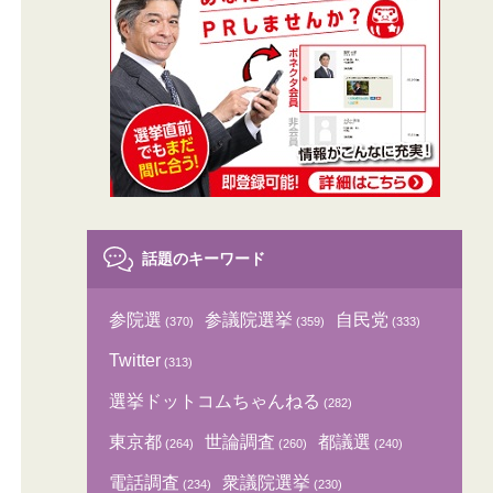
話題のキーワード
参院選
参議院選挙
自民党
(370)
(359)
(333)
Twitter
(313)
選挙ドットコムちゃんねる
(282)
東京都
世論調査
都議選
(264)
(260)
(240)
電話調査
衆議院選挙
(234)
(230)