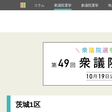
コラム
衆議院選挙
参議院選挙
地
茨城1区