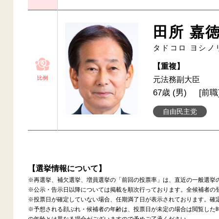
田所 嘉
タドコロ ヨシノ
【重複】
比例
元法務副大臣
67歳 (男)
[前職
自由民主党
【選挙情報について】
※再選挙、補欠選挙、増員選挙の「前回の投票率」は、直近の一般選挙
※公示・告示日以降については掲載を順次行っております。全候補者の
※投票日が確定していない場合、任期満了日が表示されております。確
※予想される顔ぶれ・候補者の年齢は、投票日が未定の場合は閲覧した
の年齢とは異なる場合がございますので予めご了承ください。