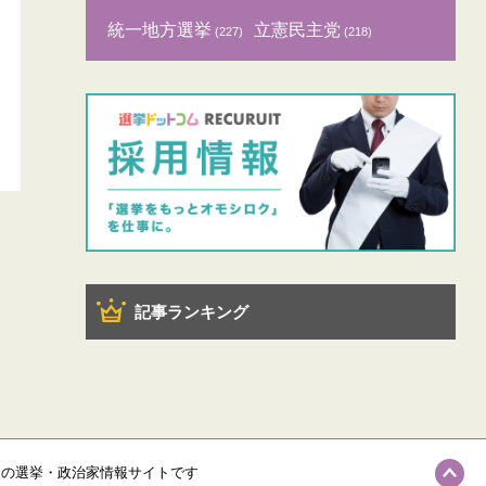
統一地方選挙
立憲民主党
(227)
(218)
記事ランキング
級の選挙・政治家情報サイトです