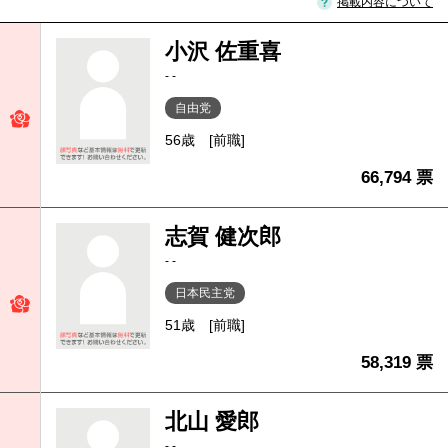
掲載内容について
小沢 佐重喜
- -
自由党
56歳
[前職]
66,794 票
志賀 健次郎
- -
日本民主党
51歳
[前職]
58,319 票
北山 愛郎
- -