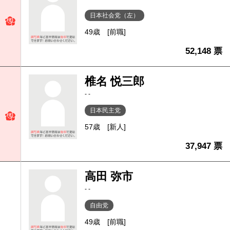
日本社会党（左）
49歳
[前職]
52,148 票
椎名 悦三郎
- -
日本民主党
57歳
[新人]
37,947 票
高田 弥市
- -
自由党
49歳
[前職]