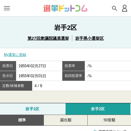
岩手2区
第27回衆議院議員選挙
岩手県小選挙区
My選挙に登録
投票日
1955年02月27日
投票率
-%
告示日
1955年02月01日
前回投票率
-%
定数/候補者数
4 / 8
岩手1区
岩手2区
標準
届出順
50音順