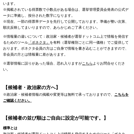
います。
※掲載されている得票数で小数点がある場合は、選挙管理委員会発表の公式デ
ータに準拠し、按分された数字になります。
※現在、一部の得票率データを先行して公開しております。準備が整い次第、
順次反映してまいりますので、あらかじめご了承ください。
※情報量の違いについて：政治家・候補者が選挙ドットコム上で情報を発信す
るためのツール
「ボネクタ」
を有料（選挙種別ごとに同一価格）でご提供して
おります。ボネクタ会員の方はご自身で情報を書き込むことができますので、
非会員の方とは情報量に差があります。
※選挙情報に誤りがあった場合、恐れ入りますが
こちら
よりお問合せくださ
い。
【候補者・政治家の方へ】
※政治家・候補者情報の掲載や変更等は無料で承っておりますので、
こちらを
ご確認ください。
【候補者の並び順はご自由に設定が可能です。】
標準とは