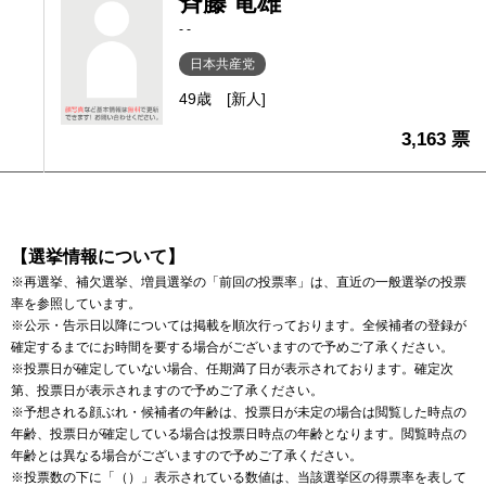
斉藤 竜雄
- -
日本共産党
49歳
[新人]
3,163 票
【選挙情報について】
※再選挙、補欠選挙、増員選挙の「前回の投票率」は、直近の一般選挙の投票
率を参照しています。
※公示・告示日以降については掲載を順次行っております。全候補者の登録が
確定するまでにお時間を要する場合がございますので予めご了承ください。
※投票日が確定していない場合、任期満了日が表示されております。確定次
第、投票日が表示されますので予めご了承ください。
※予想される顔ぶれ・候補者の年齢は、投票日が未定の場合は閲覧した時点の
年齢、投票日が確定している場合は投票日時点の年齢となります。閲覧時点の
年齢とは異なる場合がございますので予めご了承ください。
※投票数の下に「（）」表示されている数値は、当該選挙区の得票率を表して