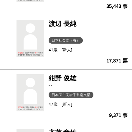
35,443 票
渡辺 長純
- -
日本社会党（右）
41歳
[新人]
17,871 票
紺野 俊雄
- -
日本民主党岩手県南支部
47歳
[新人]
9,371 票