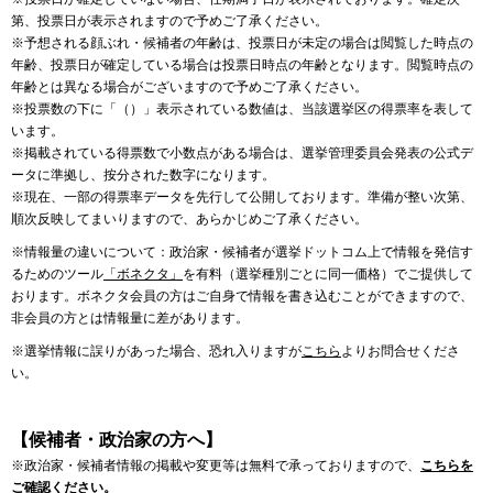
第、投票日が表示されますので予めご了承ください。
※予想される顔ぶれ・候補者の年齢は、投票日が未定の場合は閲覧した時点の
年齢、投票日が確定している場合は投票日時点の年齢となります。閲覧時点の
年齢とは異なる場合がございますので予めご了承ください。
※投票数の下に「（）」表示されている数値は、当該選挙区の得票率を表して
います。
※掲載されている得票数で小数点がある場合は、選挙管理委員会発表の公式デ
ータに準拠し、按分された数字になります。
※現在、一部の得票率データを先行して公開しております。準備が整い次第、
順次反映してまいりますので、あらかじめご了承ください。
※情報量の違いについて：政治家・候補者が選挙ドットコム上で情報を発信す
るためのツール
「ボネクタ」
を有料（選挙種別ごとに同一価格）でご提供して
おります。ボネクタ会員の方はご自身で情報を書き込むことができますので、
非会員の方とは情報量に差があります。
※選挙情報に誤りがあった場合、恐れ入りますが
こちら
よりお問合せくださ
い。
【候補者・政治家の方へ】
※政治家・候補者情報の掲載や変更等は無料で承っておりますので、
こちらを
ご確認ください。