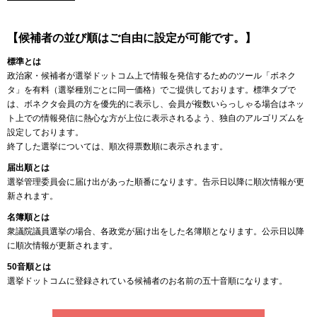
【候補者の並び順はご自由に設定が可能です。】
標準とは
政治家・候補者が選挙ドットコム上で情報を発信するためのツール「ボネク
タ」を有料（選挙種別ごとに同一価格）でご提供しております。標準タブで
は、ボネクタ会員の方を優先的に表示し、会員が複数いらっしゃる場合はネッ
ト上での情報発信に熱心な方が上位に表示されるよう、独自のアルゴリズムを
設定しております。
終了した選挙については、順次得票数順に表示されます。
届出順とは
選挙管理委員会に届け出があった順番になります。告示日以降に順次情報が更
新されます。
名簿順とは
衆議院議員選挙の場合、各政党が届け出をした名簿順となります。公示日以降
に順次情報が更新されます。
50音順とは
選挙ドットコムに登録されている候補者のお名前の五十音順になります。