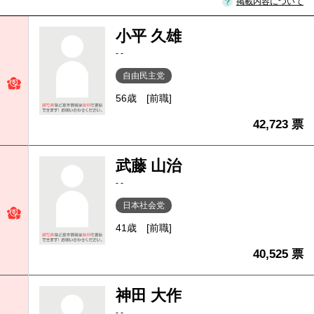
掲載内容について
小平 久雄
- -
自由民主党
56歳
[前職]
42,723 票
武藤 山治
- -
日本社会党
41歳
[前職]
40,525 票
神田 大作
- -