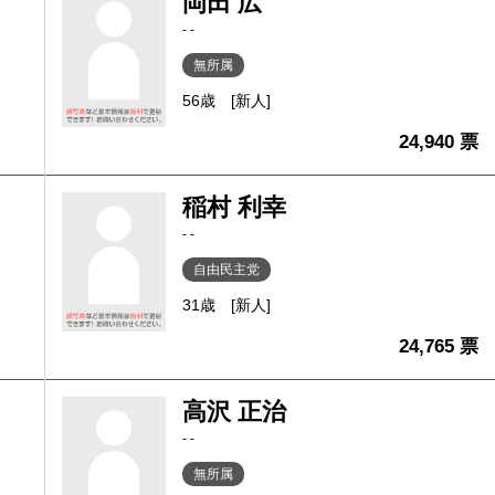
岡田 広
- -
無所属
56歳
[新人]
24,940 票
稲村 利幸
- -
自由民主党
31歳
[新人]
24,765 票
高沢 正治
- -
無所属