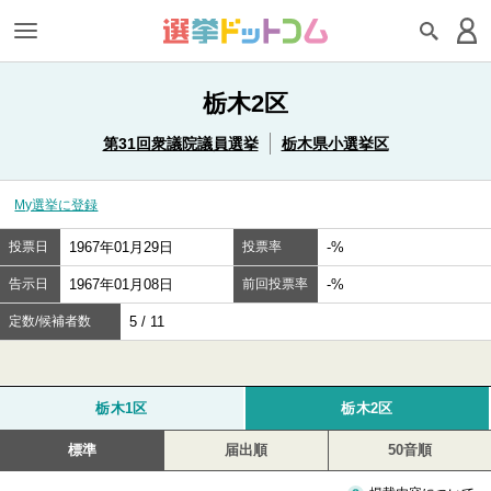
栃木2区
第31回衆議院議員選挙
栃木県小選挙区
My選挙に登録
投票日
1967年01月29日
投票率
-%
告示日
1967年01月08日
前回投票率
-%
定数/候補者数
5 / 11
栃木1区
栃木2区
標準
届出順
50音順