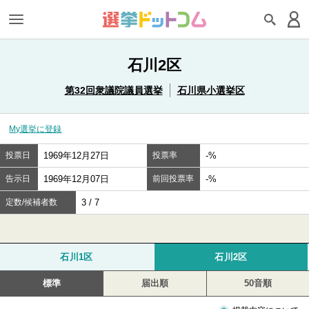
石川2区
第32回衆議院議員選挙
石川県小選挙区
My選挙に登録
投票日
1969年12月27日
投票率
-%
告示日
1969年12月07日
前回投票率
-%
定数/候補者数
3 / 7
石川1区
石川2区
標準
届出順
50音順