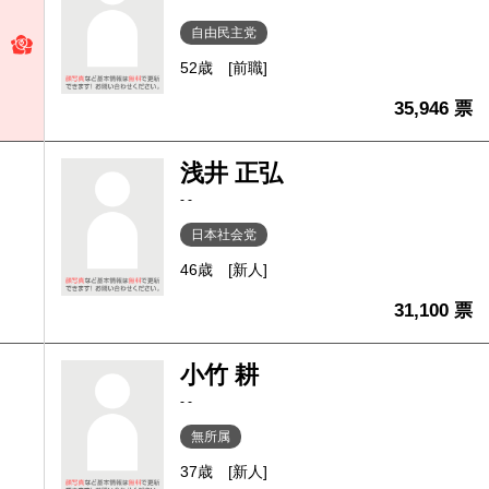
自由民主党
52歳
[前職]
35,946 票
浅井 正弘
- -
日本社会党
46歳
[新人]
31,100 票
小竹 耕
- -
無所属
37歳
[新人]