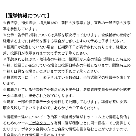
【選挙情報について】
※再選挙、補欠選挙、増員選挙の「前回の投票率」は、直近の一般選挙の投票
率を参照しています。
※公示・告示日以降については掲載を順次行っております。全候補者の登録が
確定するまでにお時間を要する場合がございますので予めご了承ください。
※投票日が確定していない場合、任期満了日が表示されております。確定次
第、投票日が表示されますので予めご了承ください。
※予想される顔ぶれ・候補者の年齢は、投票日が未定の場合は閲覧した時点の
年齢、投票日が確定している場合は投票日時点の年齢となります。閲覧時点の
年齢とは異なる場合がございますので予めご了承ください。
※投票数の下に「（）」表示されている数値は、当該選挙区の得票率を表して
います。
※掲載されている得票数で小数点がある場合は、選挙管理委員会発表の公式デ
ータに準拠し、按分された数字になります。
※現在、一部の得票率データを先行して公開しております。準備が整い次第、
順次反映してまいりますので、あらかじめご了承ください。
※情報量の違いについて：政治家・候補者が選挙ドットコム上で情報を発信す
るためのツール
「ボネクタ」
を有料（選挙種別ごとに同一価格）でご提供して
おります。ボネクタ会員の方はご自身で情報を書き込むことができますので、
非会員の方とは情報量に差があります。