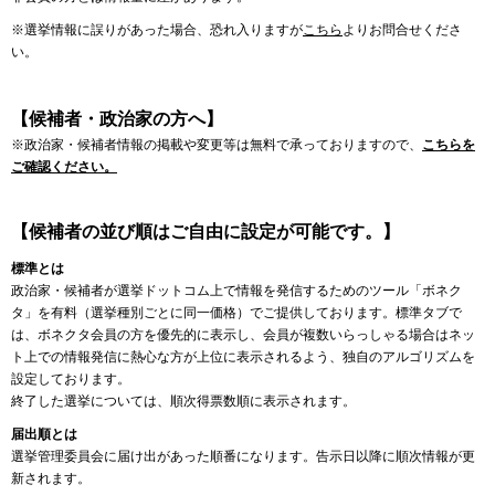
※選挙情報に誤りがあった場合、恐れ入りますが
こちら
よりお問合せくださ
い。
【候補者・政治家の方へ】
※政治家・候補者情報の掲載や変更等は無料で承っておりますので、
こちらを
ご確認ください。
【候補者の並び順はご自由に設定が可能です。】
標準とは
政治家・候補者が選挙ドットコム上で情報を発信するためのツール「ボネク
タ」を有料（選挙種別ごとに同一価格）でご提供しております。標準タブで
は、ボネクタ会員の方を優先的に表示し、会員が複数いらっしゃる場合はネッ
ト上での情報発信に熱心な方が上位に表示されるよう、独自のアルゴリズムを
設定しております。
終了した選挙については、順次得票数順に表示されます。
届出順とは
選挙管理委員会に届け出があった順番になります。告示日以降に順次情報が更
新されます。