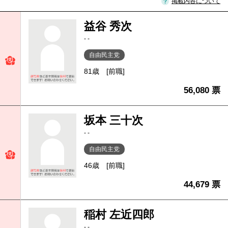
掲載内容について
益谷 秀次
- -
自由民主党
81歳
[前職]
56,080 票
坂本 三十次
- -
自由民主党
46歳
[前職]
44,679 票
稲村 左近四郎
- -