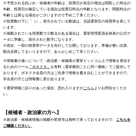
※予想される顔ぶれ・候補者の年齢は、投票日が未定の場合は閲覧した時点の
年齢、投票日が確定している場合は投票日時点の年齢となります。閲覧時点の
年齢とは異なる場合がございますので予めご了承ください。
※投票数の下に「（）」表示されている数値は、当該選挙区の得票率を表して
います。
※掲載されている得票数で小数点がある場合は、選挙管理委員会発表の公式デ
ータに準拠し、按分された数字になります。
※現在、一部の得票率データを先行して公開しております。準備が整い次第、
順次反映してまいりますので、あらかじめご了承ください。
※情報量の違いについて：政治家・候補者が選挙ドットコム上で情報を発信す
るためのツール
「ボネクタ」
を有料（選挙種別ごとに同一価格）でご提供して
おります。ボネクタ会員の方はご自身で情報を書き込むことができますので、
非会員の方とは情報量に差があります。
※選挙情報に誤りがあった場合、恐れ入りますが
こちら
よりお問合せくださ
い。
【候補者・政治家の方へ】
※政治家・候補者情報の掲載や変更等は無料で承っておりますので、
こちらを
ご確認ください。