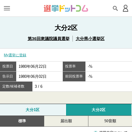
大分2区
第36回衆議院議員選挙
大分県小選挙区
My選挙に登録
投票日
1980年06月22日
投票率
-%
告示日
1980年06月02日
前回投票率
-%
定数/候補者数
3 / 6
大分1区
大分2区
標準
届出順
50音順