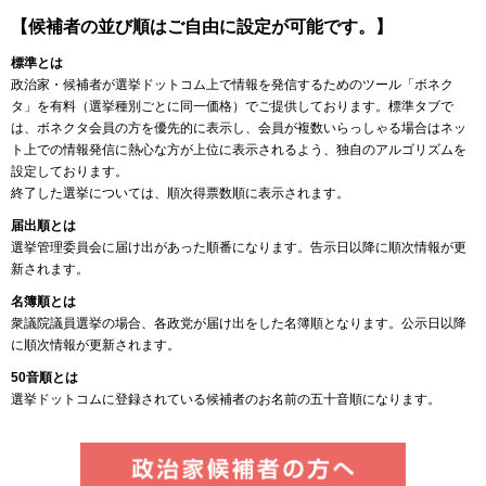
【候補者の並び順はご自由に設定が可能です。】
標準とは
政治家・候補者が選挙ドットコム上で情報を発信するためのツール「ボネク
タ」を有料（選挙種別ごとに同一価格）でご提供しております。標準タブで
は、ボネクタ会員の方を優先的に表示し、会員が複数いらっしゃる場合はネッ
ト上での情報発信に熱心な方が上位に表示されるよう、独自のアルゴリズムを
設定しております。
終了した選挙については、順次得票数順に表示されます。
届出順とは
選挙管理委員会に届け出があった順番になります。告示日以降に順次情報が更
新されます。
名簿順とは
衆議院議員選挙の場合、各政党が届け出をした名簿順となります。公示日以降
に順次情報が更新されます。
50音順とは
選挙ドットコムに登録されている候補者のお名前の五十音順になります。