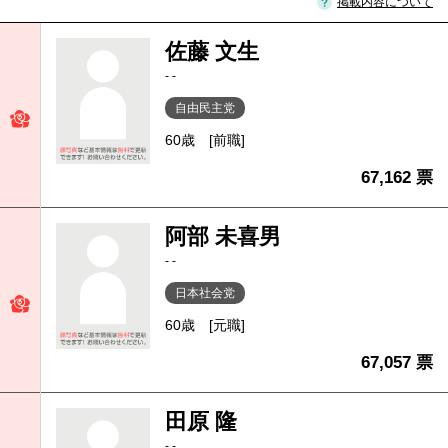
掲載内容について
佐藤 文生
- -
自由民主党
60歳
[前職]
67,162 票
阿部 未喜男
- -
日本社会党
60歳
[元職]
67,057 票
田原 隆
- -