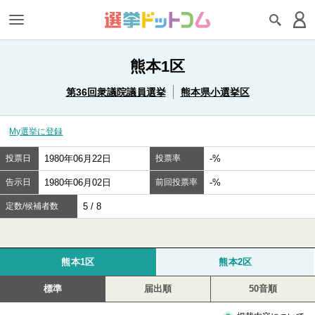
熊本1区
第36回衆議院議員選挙
熊本県小選挙区
My選挙に登録
投票日
1980年06月22日
投票率
-%
告示日
1980年06月02日
前回投票率
-%
定数/候補者数
5 / 8
熊本1区
熊本2区
標準
届出順
50音順