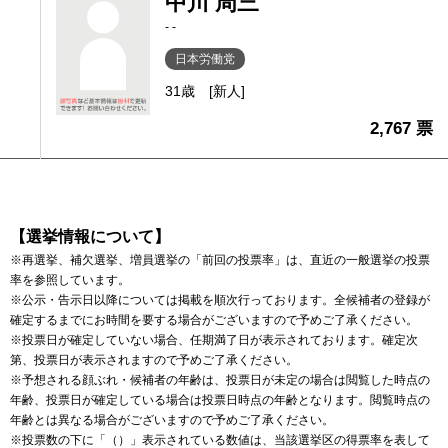
中川 周三
- -
日本労働党
31歳
[新人]
2,767 票
【選挙情報について】
※再選挙、補欠選挙、増員選挙の「前回の投票率」は、直近の一般選挙の投票
率を参照しています。
※公示・告示日以降については掲載を順次行っております。全候補者の登録が
確定するまでにお時間を要する場合がございますので予めご了承ください。
※投票日が確定していない場合、任期満了日が表示されております。確定次
第、投票日が表示されますので予めご了承ください。
※予想される顔ぶれ・候補者の年齢は、投票日が未定の場合は閲覧した時点の
年齢、投票日が確定している場合は投票日時点の年齢となります。閲覧時点の
年齢とは異なる場合がございますので予めご了承ください。
※投票数の下に「（）」表示されている数値は、当該選挙区の得票率を表して