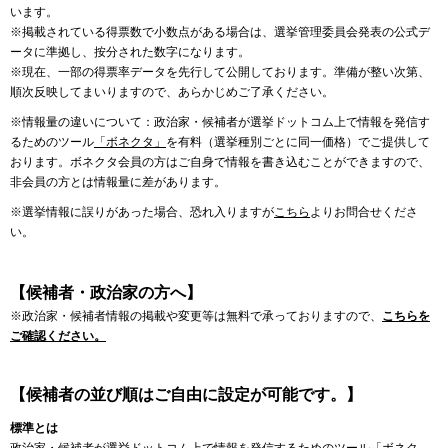
います。
※掲載されている得票数で小数点がある場合は、選挙管理委員会発表の公式デ
ータに準拠し、按分された数字になります。
※現在、一部の得票率データを先行して公開しております。準備が整い次第、
順次反映してまいりますので、あらかじめご了承ください。
※情報量の違いについて：政治家・候補者が選挙ドットコム上で情報を発信す
るためのツール
「ボネクタ」
を有料（選挙種別ごとに同一価格）でご提供して
おります。ボネクタ会員の方はご自身で情報を書き込むことができますので、
非会員の方とは情報量に差があります。
※選挙情報に誤りがあった場合、恐れ入りますが
こちら
よりお問合せくださ
い。
【候補者・政治家の方へ】
※政治家・候補者情報の掲載や変更等は無料で承っておりますので、
こちらを
ご確認ください。
【候補者の並び順はご自由に設定が可能です。】
標準とは