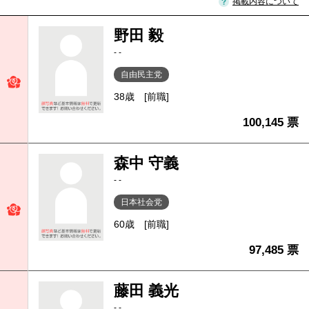
掲載内容について
野田 毅
- -
自由民主党
38歳
[前職]
100,145 票
森中 守義
- -
日本社会党
60歳
[前職]
97,485 票
藤田 義光
- -