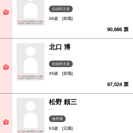
自由民主党
68歳
[前職]
90,686 票
北口 博
- -
自由民主党
49歳
[前職]
87,024 票
松野 頼三
- -
無所属
63歳
[元職]