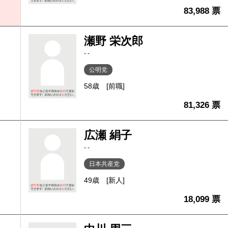
83,988 票
瀬野 栄次郎
- -
公明党
58歳
[前職]
81,326 票
広瀬 絹子
- -
日本共産党
49歳
[新人]
18,099 票