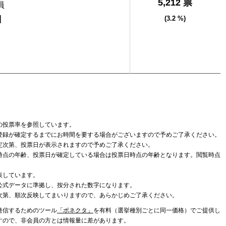
5,212 票
員
]
(3.2 %)
の投票率を参照しています。
登録が確定するまでにお時間を要する場合がございますので予めご了承ください。
定次第、投票日が表示されますので予めご了承ください。
時点の年齢、投票日が確定している場合は投票日時点の年齢となります。閲覧時点
表しています。
公式データに準拠し、按分された数字になります。
次第、順次反映してまいりますので、あらかじめご了承ください。
発信するためのツール
「ボネクタ」
を有料（選挙種別ごとに同一価格）でご提供し
すので、非会員の方とは情報量に差があります。