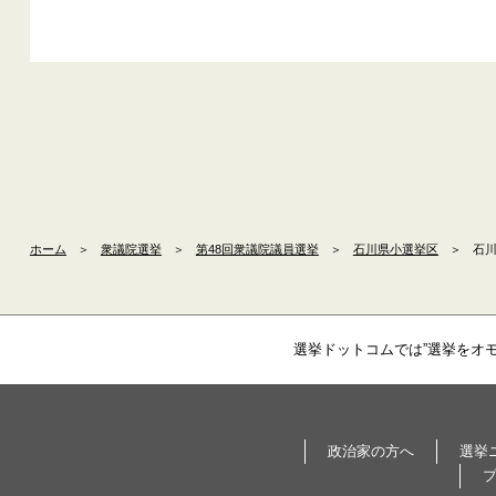
ホーム
＞
衆議院選挙
＞
第48回衆議院議員選挙
＞
石川県小選挙区
＞
石川
選挙ドットコムでは”選挙をオ
政治家の方へ
選挙