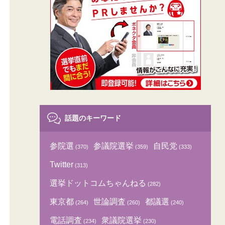
話題のキーワード
参院選
参議院選挙
自民党
(370)
(359)
(333)
Twitter
(313)
選挙ドットコムちゃんねる
(282)
東京都
世論調査
都議選
(264)
(260)
(240)
電話調査
衆議院選挙
(234)
(230)