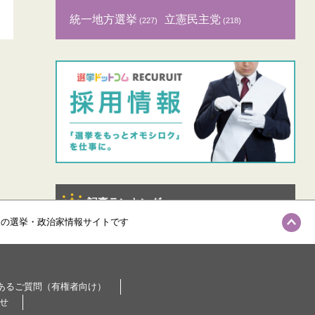
統一地方選挙
立憲民主党
(227)
(218)
記事ランキング
級の選挙・政治家情報サイトです
あるご質問（有権者向け）
せ