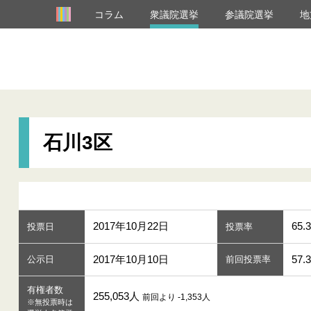
コラム
衆議院選挙
参議院選挙
地
石川3区
2017年10月22日
65.3
投票日
投票率
2017年10月10日
57.
公示日
前回投票率
有権者数
255,053人
前回より -1,353人
※無投票時は