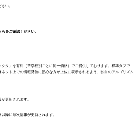
ださい。
ちらをご確認ください。
ネクタ」を有料（選挙種別ごとに同一価格）でご提供しております。標準タブで
はネット上での情報発信に熱心な方が上位に表示されるよう、独自のアルゴリズム
報が更新されます。
日以降に順次情報が更新されます。
。