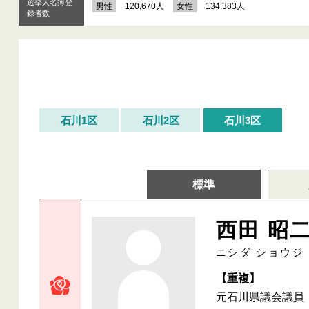
選挙人名簿登
男性
120,670人
女性
134,383人
録者数
石川1区
石川2区
石川3区
標準
西田 昭
ニシダ ショウジ
【重複】
元石川県議会議員