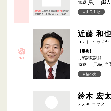
48歳 (男)
[新人
自由民主党
近藤 和
コンドウ カズヤ
【重複】
元衆議院議員
比例
43歳
[元職] 当
希望の党
鈴木 宏
スズキ コウタ