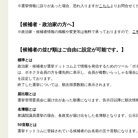
※選挙情報に誤りがあった場合、恐れ入りますが
こちら
よりお問合せく
【候補者・政治家の方へ】
※政治家・候補者情報の掲載や変更等は無料で承っておりますので、
こ
【候補者の並び順はご自由に設定が可能です。】
標準とは
政治家・候補者が選挙ドットコム上で情報を発信するためのツール「ボ
は、ボネクタ会員の方を優先的に表示し、会員が複数いらっしゃる場合
を設定しております。
終了した選挙については、順次得票数順に表示されます。
届出順とは
選挙管理委員会に届け出があった順番になります。告示日以降に順次情
名簿順とは
衆議院議員選挙の場合、各政党が届け出をした名簿順となります。公示
50音順とは
選挙ドットコムに登録されている候補者のお名前の五十音順になります