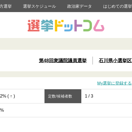
方選挙
選挙スケジュール
政治家データ
はじめての選
第48回衆議院議員選挙
石川県小選挙区
My選挙に登録する
2% ( ↑ )
1 / 3
定数/候補者数
3%