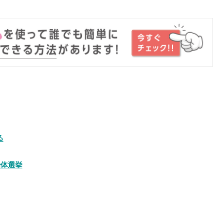
る
治体選挙