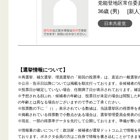
党能登地区常任委
36歳 (男)
[新人
日本共産党
【選挙情報について】
※再選挙、補欠選挙、増員選挙の「前回の投票率」は、直近の一般選挙
※公示・告示日以降については掲載を順次行っております。全候補者の
※投票日が確定していない場合、任期満了日が表示されております。確
※予想される顔ぶれ・候補者の年齢は、投票日が未定の場合は閲覧した
の年齢とは異なる場合がございますので予めご了承ください。
※投票数の下に「（）」表示されている数値は、当該選挙区の得票率を
※掲載されている得票数で小数点がある場合は、選挙管理委員会発表の
※現在、一部の得票率データを先行して公開しております。準備が整い
※情報量の違いについて：政治家・候補者が選挙ドットコム上で情報を
ております。ボネクタ会員の方はご自身で情報を書き込むことができま