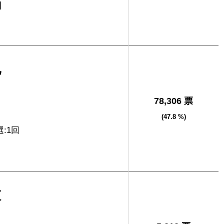
]
也
78,306 票
(47.8 %)
選:1回
太