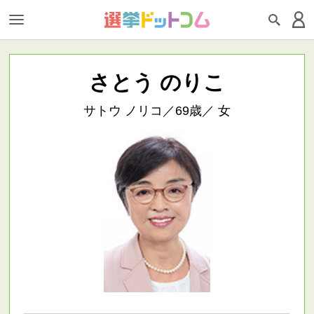
さとう のりこ
サトウ ノリコ／69歳／ 女