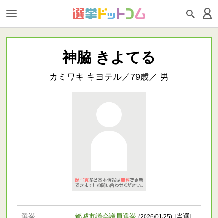
神脇 きよてる
カミワキ キヨテル／79歳／ 男
選挙
都城市議会議員選挙
[当選]
(2026/01/25)