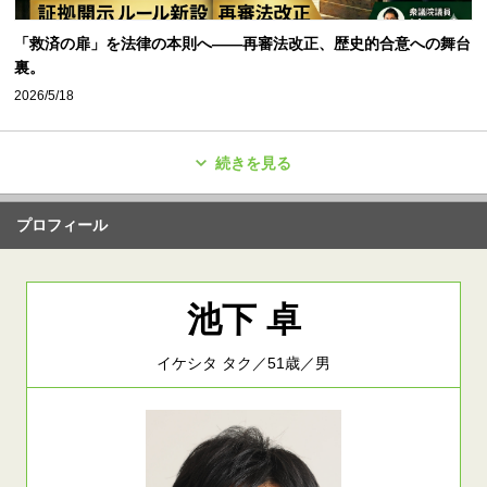
「救済の扉」を法律の本則へ——再審法改正、歴史的合意への舞台
裏。
2026/5/18
続きを見る
プロフィール
池下 卓
イケシタ タク／51歳／男