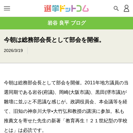
岩谷 良平 ブログ
今朝は総務部会長として部会を開催。
2026/3/19
今朝は総務部会長として部会を開催。2011年地方議員の当
選同期である岩谷(府議)、岡崎(大阪市議)、黒田(堺市議)が
雛壇に並ぶと不思議な感じが。政調役員会、本会議等を経
て、旧知の神奈川大学•大竹弘和教授の講演に参加。私も
推薦文を寄せた先生の新著「教育再生！２１世紀型の学校
とは」は必読です。