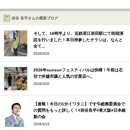
岩谷 良平さんの最新ブログ
そして、16時半より、近鉄若江岩田駅にて街頭演
説を行いました！本日持参したチラシは、なんと
全て...
2026/3/20
2026年sunsunフェスティバルは快晴！午前は石
切で井越市議と人気の甘栗店へ。
2026/3/20
【速報！今日の1分イワタニ】です💦総務委員会で
の質問をもっと詳しく！#岩谷良平#東大阪#日本維
新の会
2026/3/19