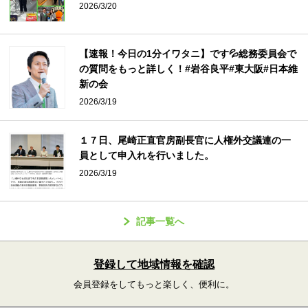
2026/3/20
【速報！今日の1分イワタニ】です💦総務委員会で
の質問をもっと詳しく！#岩谷良平#東大阪#日本維
新の会
2026/3/19
１７日、尾崎正直官房副長官に人権外交議連の一
員として申入れを行いました。
2026/3/19
記事一覧へ
登録して地域情報を確認
会員登録をしてもっと楽しく、便利に。