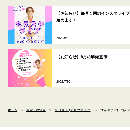
【お知らせ】毎月１回のインスタライブ
始めます！
2026/8/8
【お知らせ】8月の駅頭宣伝
2026/7/30
ホーム
＞
政党・政治家
＞
秋山 もえ (アキヤマ モエ)
＞
世界中が平和であっ