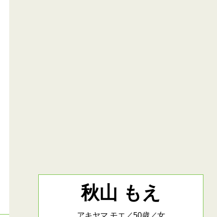
秋山 もえ
アキヤマ モエ／50歳／女