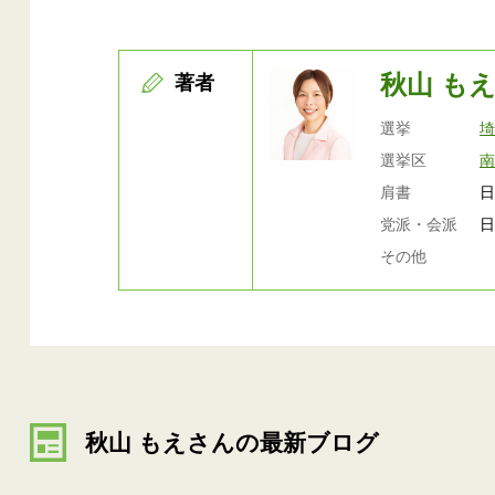
秋山 も
著者
選挙
選挙区
肩書
日
党派・会派
その他
秋山 もえさんの最新ブログ