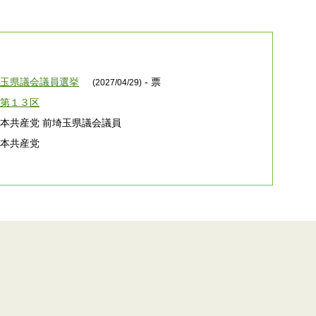
え
埼玉県議会議員選挙
- 票
(2027/04/29)
南第１３区
本共産党 前埼玉県議会議員
日本共産党