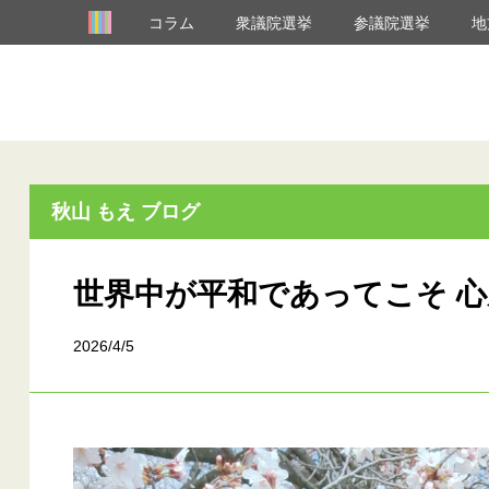
コラム
衆議院選挙
参議院選挙
地
秋山 もえ ブログ
世界中が平和であってこそ 
2026/4/5