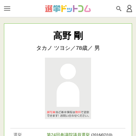
高野 剛
タカノ ツヨシ／78歳／ 男
選挙
第24回参議院議員選挙
(2016/07/10)