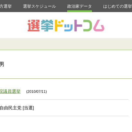
方選挙
選挙スケジュール
政治家データ
はじめての選
男
議院議員選挙
(2010/07/11)
自由民主党 [当選]