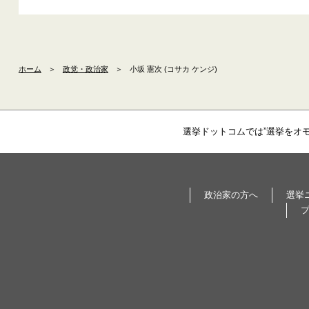
ホーム
＞
政党・政治家
＞
小坂 憲次 (コサカ ケンジ)
選挙ドットコムでは”選挙をオ
政治家の方へ
選挙