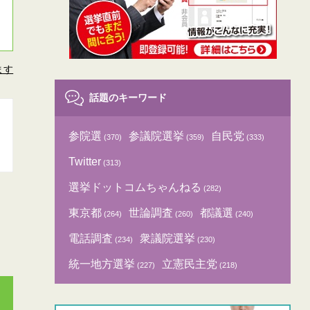
ます
話題のキーワード
参院選
参議院選挙
自民党
(370)
(359)
(333)
Twitter
(313)
選挙ドットコムちゃんねる
(282)
東京都
世論調査
都議選
(264)
(260)
(240)
電話調査
衆議院選挙
(234)
(230)
統一地方選挙
立憲民主党
(227)
(218)