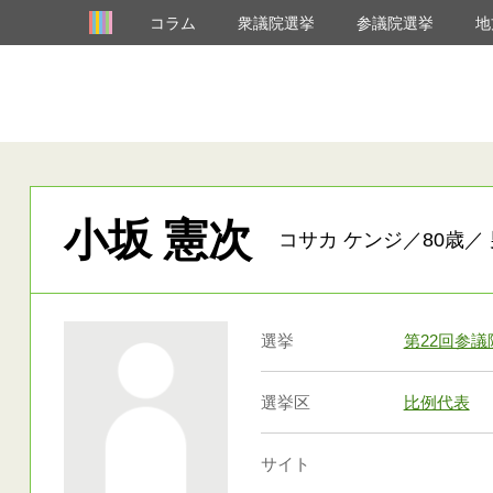
コラム
衆議院選挙
参議院選挙
地
小坂 憲次
コサカ ケンジ／80歳／ 
選挙
第22回参
選挙区
比例代表
サイト