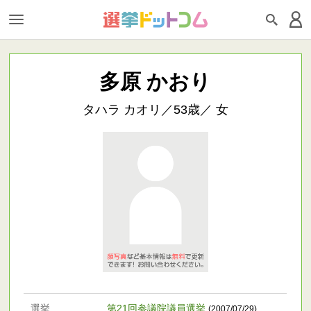
多原 かおり
タハラ カオリ／53歳／ 女
選挙
第21回参議院議員選挙
(2007/07/29)