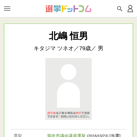
北嶋 恒男
キタジマ ツネオ／79歳／ 男
選挙
笛吹市議会議員選挙
[当選]
(2016/10/23)