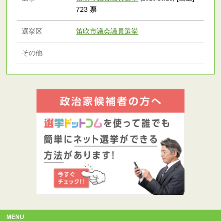
723 票
選挙区
笛吹市議会議員選挙
その他
MENU