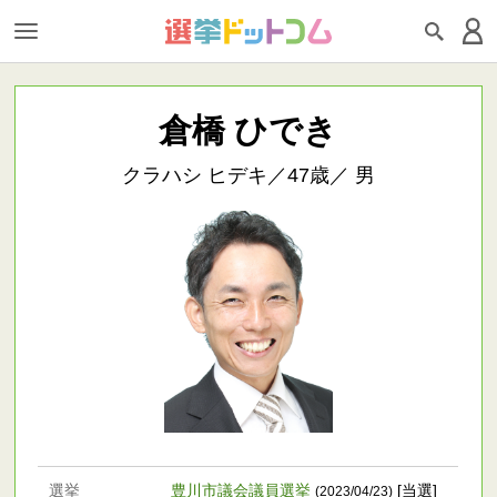
倉橋 ひでき
クラハシ ヒデキ／47歳／ 男
選挙
豊川市議会議員選挙
[当選]
(2023/04/23)