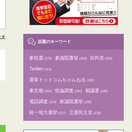
ます
話題のキーワード
参院選
参議院選挙
自民党
(370)
(359)
(333)
Twitter
(313)
選挙ドットコムちゃんねる
(282)
東京都
世論調査
都議選
(264)
(260)
(240)
電話調査
衆議院選挙
(234)
(230)
統一地方選挙
立憲民主党
(227)
(218)