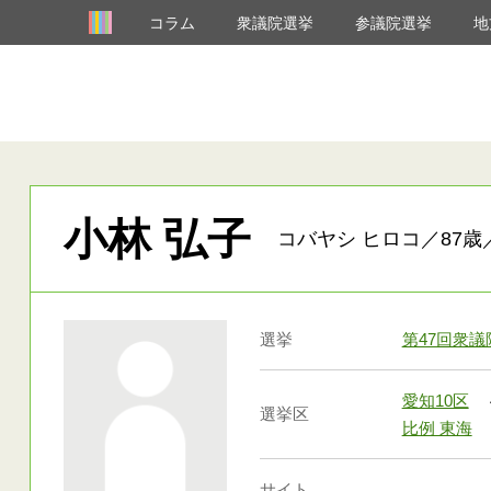
コラム
衆議院選挙
参議院選挙
地
小林 弘子
コバヤシ ヒロコ／87歳
選挙
第47回衆
愛知10区
選挙区
比例 東海
サイト