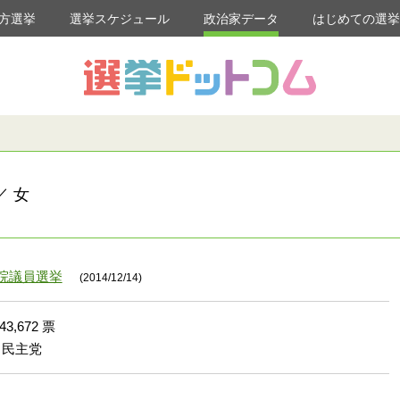
方選挙
選挙スケジュール
政治家データ
はじめての選
／ 女
議院議員選挙
(2014/12/14)
43,672 票
民主党