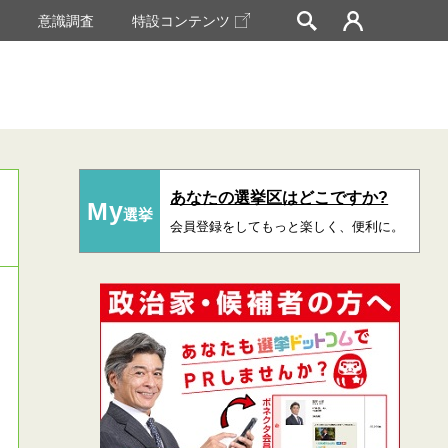
挙
意識調査
特設コンテンツ
あなたの選挙区はどこですか?
My
選挙
会員登録をしてもっと楽しく、便利に。