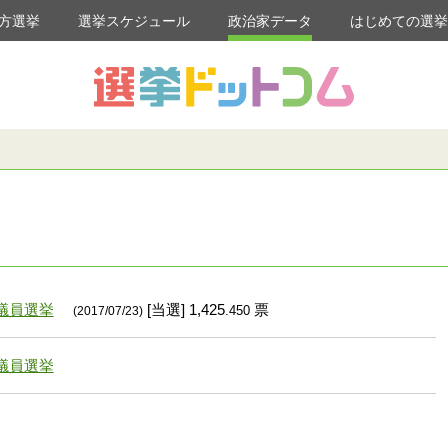
方選挙
選挙スケジュール
政治家データ
はじめての選
議員選挙
[当選] 1,425
票
.450
(2017/07/23)
議員選挙