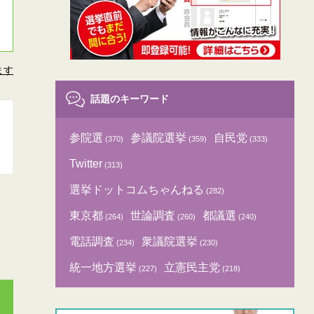
ます
話題のキーワード
参院選
参議院選挙
自民党
(370)
(359)
(333)
Twitter
(313)
選挙ドットコムちゃんねる
(282)
東京都
世論調査
都議選
(264)
(260)
(240)
電話調査
衆議院選挙
(234)
(230)
統一地方選挙
立憲民主党
(227)
(218)