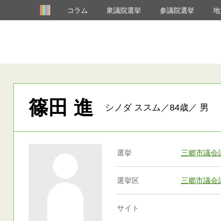
コラム
衆議院選挙
参議院選挙
地
篠田 進
シノダ ススム／84歳／ 男
選挙
三郷市議会
選挙区
三郷市議会
サイト