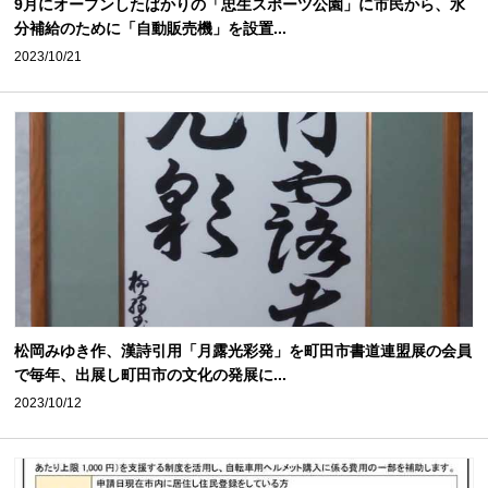
9月にオープンしたばかりの「忠生スポーツ公園」に市民から、水
分補給のために「自動販売機」を設置...
2023/10/21
松岡みゆき作、漢詩引用「月露光彩発」を町田市書道連盟展の会員
で毎年、出展し町田市の文化の発展に...
2023/10/12