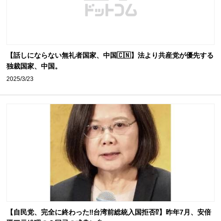
【話しにならない無礼者国家、中国🇨🇳】法より共産党が優先する
独裁国家、中国。
2025/3/23
【自民党、完全に終わった‼️台湾前総統入国拒否⁉️】昨年7月、安倍