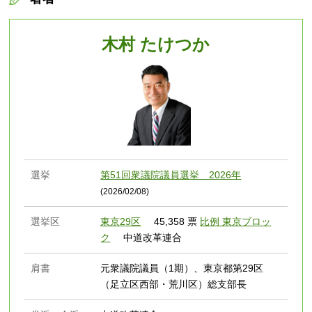
木村 たけつか
選挙
第51回衆議院議員選挙 2026年
(2026/02/08)
選挙区
東京29区
45,358 票
比例 東京ブロッ
ク
中道改革連合
肩書
元衆議院議員（1期）、東京都第29区
（足立区西部・荒川区）総支部長