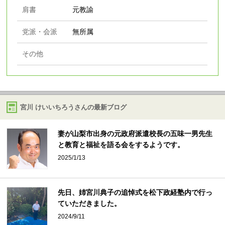
肩書
元教諭
党派・会派
無所属
その他
宮川 けいいちろうさんの最新ブログ
妻が山梨市出身の元政府派遣校長の五味一男先生
と教育と福祉を語る会をするようです。
2025/1/13
先日、姉宮川典子の追悼式を松下政経塾内で行っ
ていただきました。
2024/9/11