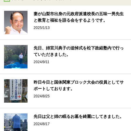
妻が山梨市出身の元政府派遣校長の五味一男先生
と教育と福祉を語る会をするようです。
2025/1/13
先日、姉宮川典子の追悼式を松下政経塾内で行っ
ていただきました。
2024/9/11
昨日今日と国体関東ブロック大会の役員としてサ
ポートしております。
2024/8/25
先日は父と姉の眠るお墓を綺麗にしてきました。
2024/8/17