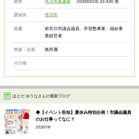
選挙
市川市長選挙
33,430 票
(2026/04/19)
選挙区
市川市
肩書
前市川市議会議員、学習塾事業・福祉事
業経営者
党派・会派
無所属
その他
ほとだ ゆうなさんの最新ブログ
◆【イベント告知】夏休み特別企画！市議会議員
のお仕事ってなに？
2026/7/8