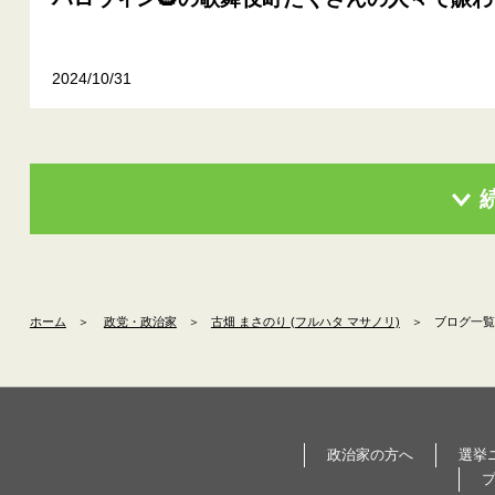
2024/10/31
ホーム
＞
政党・政治家
＞
古畑 まさのり (フルハタ マサノリ)
＞
ブログ一覧
政治家の方へ
選挙