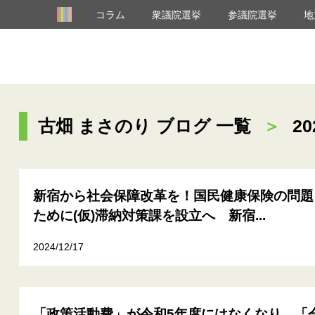
コラム
衆議院選挙
参議院選挙
地
古畑 まさのり ブログ 一覧
＞
20
新宿から社会保障改革を！国民健康保険の問題
ために(仮)滞納対策課を設立へ 新宿...
2024/12/17
「政策活動費」が令和5年度にはなくなり、「