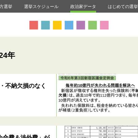
方選挙
選挙スケジュール
政治家データ
はじめての選
24年
・不納欠損のなく
会合費＆渉外費」が