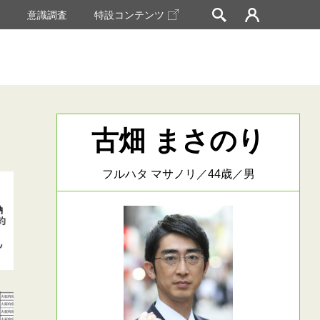
挙
意識調査
特設コンテンツ
古畑 まさのり
フルハタ マサノリ／44歳／男