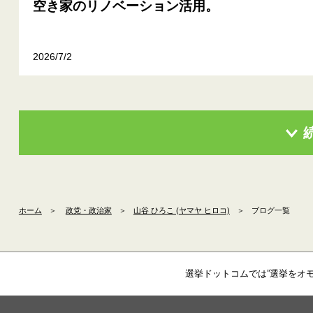
空き家のリノベーション活用。
2026/7/2
ホーム
＞
政党・政治家
＞
山谷 ひろこ (ヤマヤ ヒロコ)
＞
ブログ一覧
選挙ドットコムでは”選挙をオ