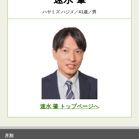
ハヤミズ ハジメ／41歳／男
速水 肇 トップページへ
月別