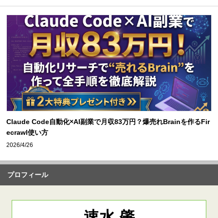
Claude Code自動化×AI副業で月収83万円？爆売れBrainを作るFir
ecrawl使い方
2026/4/26
プロフィール
速水 肇