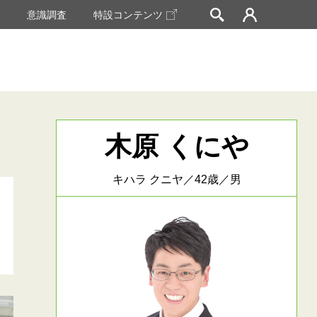
挙
意識調査
特設コンテンツ
木原 くにや
キハラ クニヤ／42歳／男