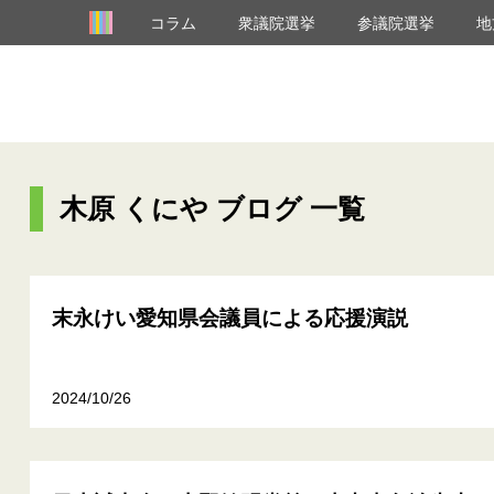
コラム
衆議院選挙
参議院選挙
地
木原 くにや ブログ 一覧
末永けい愛知県会議員による応援演説
2024/10/26