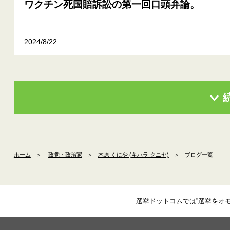
ワクチン死国賠訴訟の第一回口頭弁論。
2024/8/22
ホーム
＞
政党・政治家
＞
木原 くにや (キハラ クニヤ)
＞
ブログ一覧
選挙ドットコムでは”選挙をオ