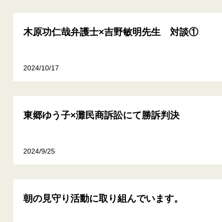
木原功仁哉弁護士×吉野敏明先生 対談①
2024/10/17
東郷ゆう子×灘民商訴訟にて勝訴判決
2024/9/25
朝の見守り活動に取り組んでいます。