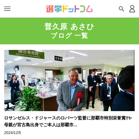
普久原 あさひ
ブログ 一覧
ロサンゼルス・ドジャースのロバーツ監督に那覇市特別栄誉賞‼️✨
母親が宮古島出身でご本人は那覇市...
2024/12/5