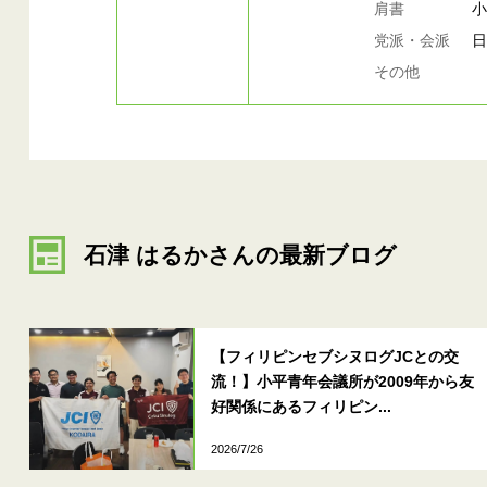
肩書
党派・会派
その他
石津 はるかさんの最新ブログ
【フィリピンセブシヌログJCとの交
流！】小平青年会議所が2009年から友
好関係にあるフィリピン...
2026/7/26