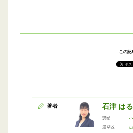
この記
石津 は
著者
選挙
選挙区