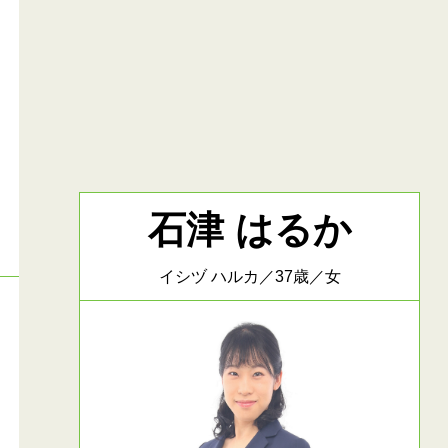
石津 はるか
イシヅ ハルカ／37歳／女