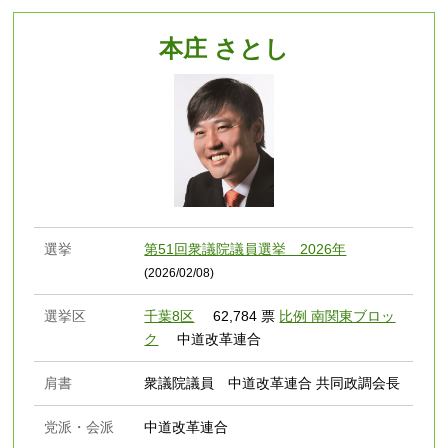
本庄 さとし
選挙
第51回衆議院議員選挙 2026年
(2026/02/08)
選挙区
千葉8区
62,784 票
比例 南関東ブロッ
ク
中道改革連合
肩書
衆議院議員 中道改革連合 共同政調会長
党派・会派
中道改革連合