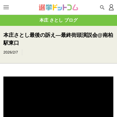
本庄 さとし ブログ
本庄さとし最後の訴え―最終街頭演説会@南柏
駅東口
2026/2/7