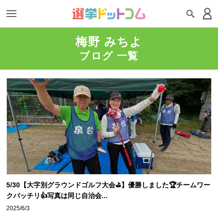
梅野 みちよ
ブログ 一覧
5/30【大字別グラウンドゴルフ大会⛳️】優勝しました🏆チームワー
クバッチリ👍写真は同じ自治会...
2025/6/3