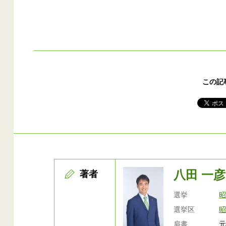
この記
八田 一彦
著者
選挙
選挙区
肩書
元