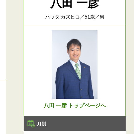
八田 一彦
ハッタ カズヒコ／51歳／男
八田 一彦 トップページへ
月別