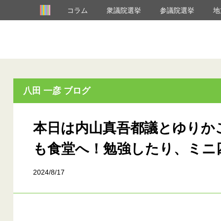
コラム
衆議院選挙
参議院選挙
地
八田 一彦 ブログ
本日は内山真吾都議とゆりか
も食堂へ！勉強したり、ミニ四
2024/8/17