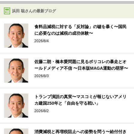
浜田 聡さんの最新ブログ
食料品減税に対する「反対論」の嘘を暴く〜国民
に必要なのは減税の成功体験〜
2026/8/4
佐藤二朗・橋本愛問題に見るポリコレの暴走とオ
ールドメディア不信 〜日本版MAGA運動の萌芽〜
2026/8/3
トランプ演説の真実〜マスコミが報じないアメリ
カ建国250年と「自由を守る戦い」
2026/8/2
消費減税と再増税阻止への姿勢を問う〜給付付き