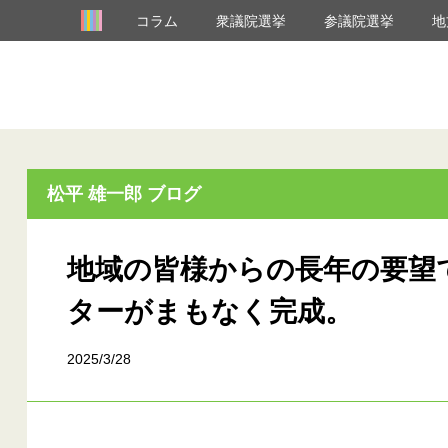
コラム
衆議院選挙
参議院選挙
地
松平 雄一郎 ブログ
地域の皆様からの長年の要望
ターがまもなく完成。
2025/3/28