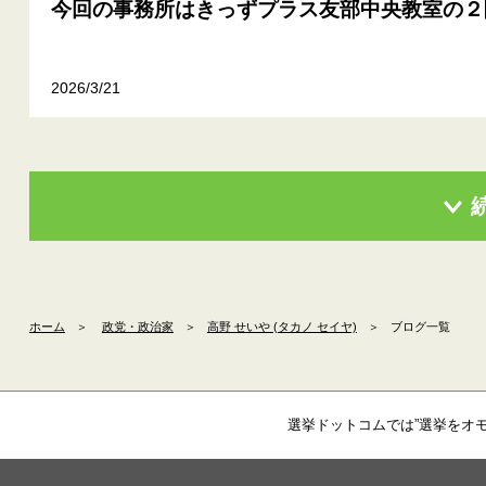
今回の事務所はきっずプラス友部中央教室の２
2026/3/21
ホーム
＞
政党・政治家
＞
高野 せいや (タカノ セイヤ)
＞
ブログ一覧
選挙ドットコムでは”選挙をオ