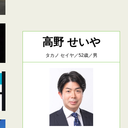
高野 せいや
タカノ セイヤ／52歳／男