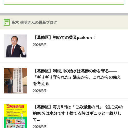
高木 信明さんの最新ブログ
【葛飾区】初めての柴又parkrun！
2026/8/8
【葛飾区】利根川の治水は葛飾の命を守る――
「ギリギリ守られた」過去から、これからの備え
を考える
2026/8/7
【葛飾区】毎月5日は「ごみ減量の日」《生ごみの
約80％は水分です！捨てる時はギュッと一絞りし
て...
2026/8/5