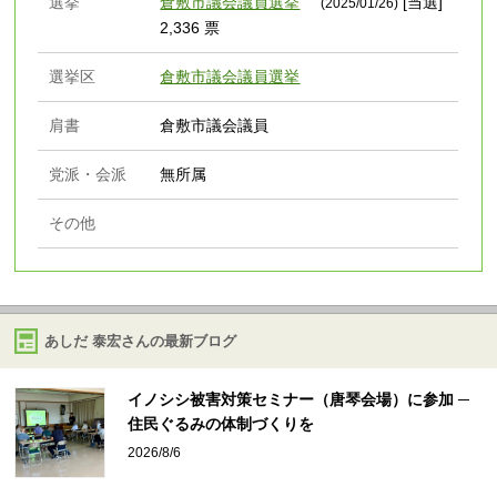
選挙
倉敷市議会議員選挙
[当選]
(2025/01/26)
2,336 票
選挙区
倉敷市議会議員選挙
肩書
倉敷市議会議員
党派・会派
無所属
その他
あしだ 泰宏さんの最新ブログ
イノシシ被害対策セミナー（唐琴会場）に参加 ─
住民ぐるみの体制づくりを
2026/8/6