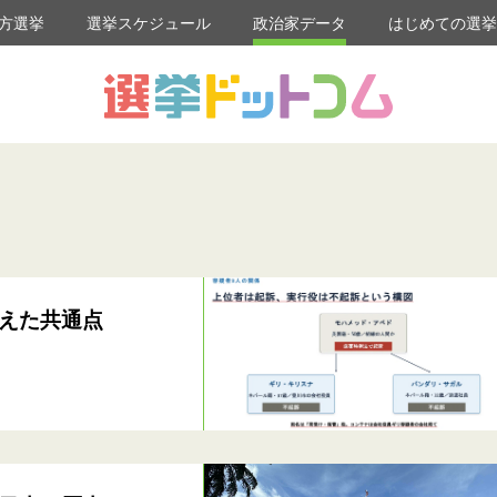
方選挙
選挙スケジュール
政治家データ
はじめての選
えた共通点