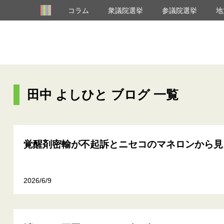
コラム
衆議院選挙
参議院選挙
地
田中 よしひと ブログ 一覧
覚醒剤密輸が不起訴とニセコのマネロンから見
2026/6/9