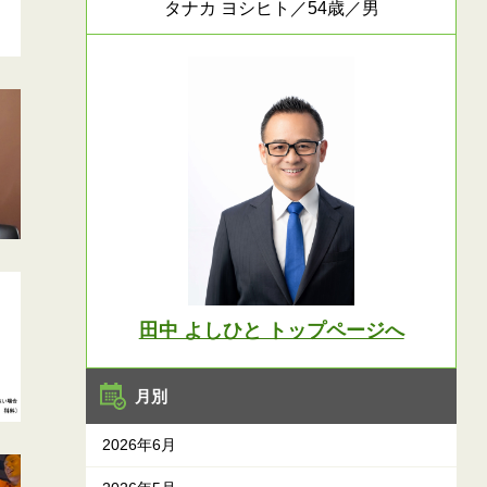
タナカ ヨシヒト／54歳／男
田中 よしひと トップページへ
月別
2026年6月