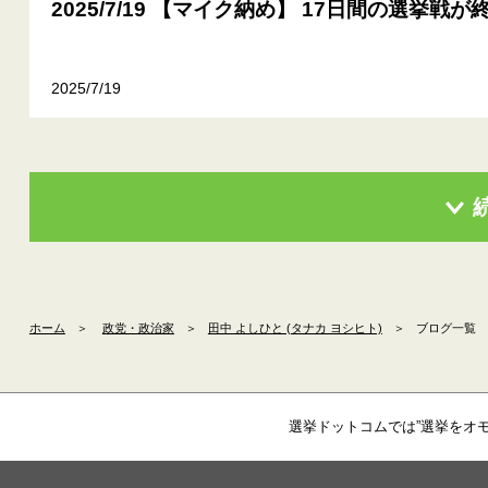
2025/7/19 【マイク納め】 17日間の選挙戦
2025/7/19
ホーム
＞
政党・政治家
＞
田中 よしひと (タナカ ヨシヒト)
＞
ブログ一覧
選挙ドットコムでは”選挙をオ