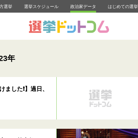
方選挙
選挙スケジュール
政治家データ
はじめての選
23年
けました❗】過日、