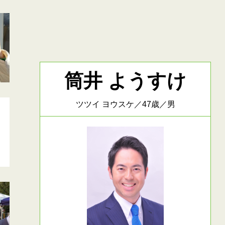
筒井 ようすけ
ツツイ ヨウスケ／47歳／男