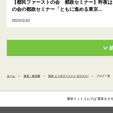
【都民ファーストの会 都政セミナー】昨夜は
の会の都政セミナー「ともに進める東京...
2023/11/10
ホーム
＞
政党・政治家
＞
筒井 ようすけ (ツツイ ヨウスケ)
＞
ブログ一覧
選挙ドットコムでは”選挙をオ